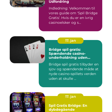
Udfordring
Indledning: Velkommen til
vores guide om 'Spil Bridge
Gratis'. Hvis du er en ivrig
casinoelsker og s...
17. jan
Bridge spil gratis:
Spændende casino-
underholdning uden
økonomiske bekymringer
Bridge spil gratis tilbyder en
sjov og spændende måde at
nyde casino-spillets verden
uden at skulle ...
17. jan
Spil Gratis Bridge: En
dybdegående