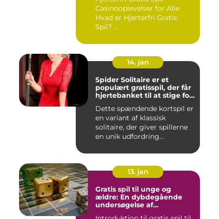
Casinooplevelser for Alle
Hvad er Hjerterfri Gratis
Spil? ...
14. jan
Spider Solitaire er et
populært gratisspil, der får
hjertebanket til at stige for
casino-entusiaster overalt
Dette spændende kortspil er
en variant af klassisk
solitaire, der giver spillerne
en unik udfordring...
13. jan
Gratis spil til unge og
ældre: En dybdegående
undersøgelse af
underholdning til casino-
Introduktion til gratis spil til