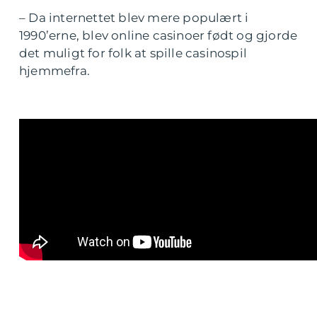
– Da internettet blev mere populært i
1990’erne, blev online casinoer født og gjorde
det muligt for folk at spille casinospil
hjemmefra.