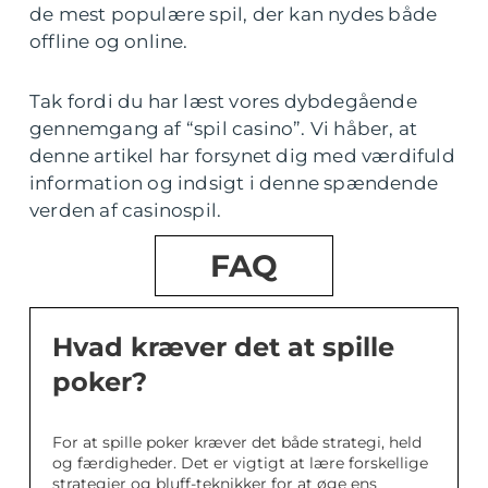
de mest populære spil, der kan nydes både
offline og online.
Tak fordi du har læst vores dybdegående
gennemgang af “spil casino”. Vi håber, at
denne artikel har forsynet dig med værdifuld
information og indsigt i denne spændende
verden af casinospil.
FAQ
Hvad kræver det at spille
poker?
For at spille poker kræver det både strategi, held
og færdigheder. Det er vigtigt at lære forskellige
strategier og bluff-teknikker for at øge ens