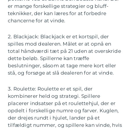
er mange forskellige strategier og bluff-
teknikker, der kan læres for at forbedre
chancerne for at vinde.
2. Blackjack: Blackjack er et kortspil, der
spilles mod dealeren. Målet er at opnå en
total håndværdi tæt på 21 uden at overskride
dette beløb. Spillerne kan træffe
beslutninger, såsom at tage mere kort eller
stå, og forsøge at slå dealeren for at vinde.
3. Roulette: Roulette er et spil, der
kombinerer held og strategi. Spillere
placerer indsatser på et roulettehjul, der er
opdelt i forskellige numre og farver. Kuglen,
der drejes rundt i hjulet, lander på et
tilfældigt nummer, og spillere kan vinde, hvis