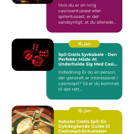
spilverdenshistorie
Hvis du er en ivrig
casinoentusiast eller
spilentusiast, er det
sandsynligt, at du allerede
har stif...
16. jan
Spil Gratis Syvkabale - Den
Perfekte Måde At
Underholde Sig Med Casino
Spil
Indledning Er du en person,
der generelt er interesseret i
casinospil? Så er du kommet
til det rett...
15. jan
Kabaler Gratis Spil: En
Dybdegående Guide til
Casinospil-Entusiaster