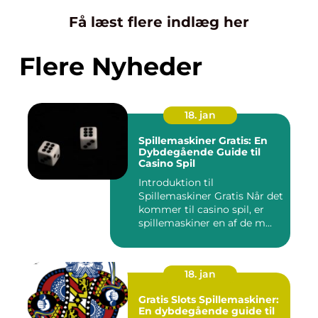
Få læst flere indlæg her
Flere Nyheder
18. jan
Spillemaskiner Gratis: En
Dybdegående Guide til
Casino Spil
Introduktion til
Spillemaskiner Gratis Når det
kommer til casino spil, er
spillemaskiner en af de m...
18. jan
Gratis Slots Spillemaskiner:
En dybdegående guide til