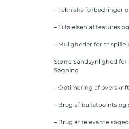
– Tekniske forbedringer o
– Tilføjelsen af features 
– Muligheder for at spille
Større Sandsynlighed for
Søgning
– Optimering af overskrif
– Brug af bulletpoints og
– Brug af relevante søge