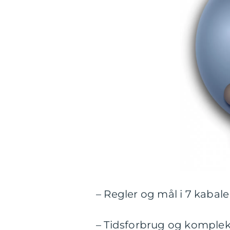
– Regler og mål i 7 kabale
– Tidsforbrug og komplek