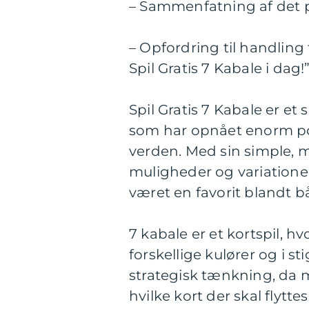
– Sammenfatning af det 
– Opfordring til handling 
Spil Gratis 7 Kabale i dag!”
Spil Gratis 7 Kabale er 
som har opnået enorm pop
verden. Med sin simple,
muligheder og variationer 
været en favorit blandt b
7 kabale er et kortspil, h
forskellige kulører og i s
strategisk tænkning, da 
hvilke kort der skal flytt