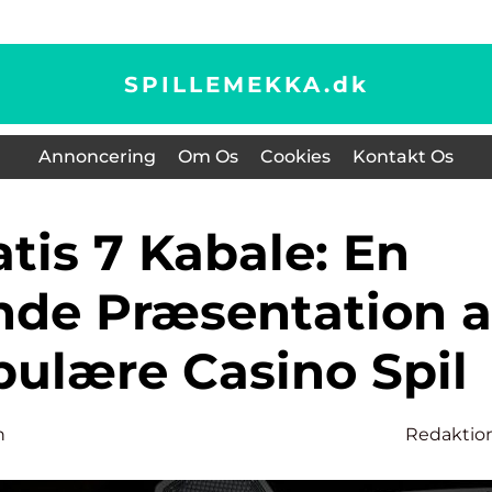
SPILLEMEKKA.
dk
Annoncering
Om Os
Cookies
Kontakt Os
de Præsentation a
pulære Casino Spil
n
Redaktio