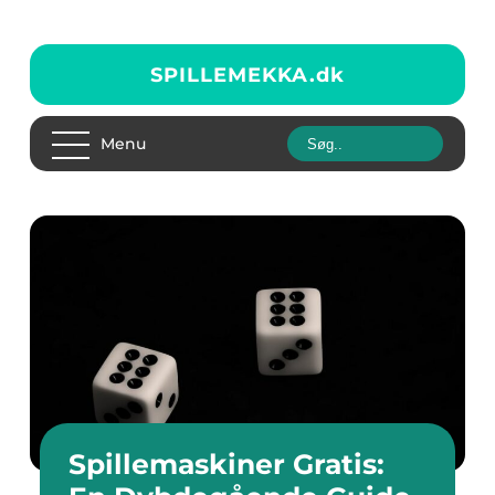
SPILLEMEKKA.
dk
Menu
Spillemaskiner Gratis: