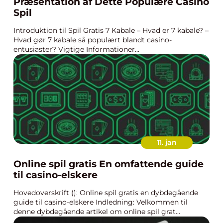
Præsentation af Dette Populære Casino
Spil
Introduktion til Spil Gratis 7 Kabale – Hvad er 7 kabale? –
Hvad gør 7 kabale så populært blandt casino-
entusiaster? Vigtige Informationer...
11. jan
Online spil gratis En omfattende guide
til casino-elskere
Hovedoverskrift (): Online spil gratis en dybdegående
guide til casino-elskere Indledning: Velkommen til
denne dybdegående artikel om online spil grat...