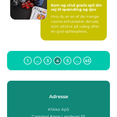
Kom og vind gratis spil din
vej til spænding og sjov
Hvis du er en af de mange
casino-entusiaster derude,
som altid er på udkig efter
en god spilleopleve...
1
…
3
4
5
…
45
Adresse