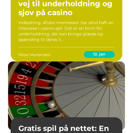
vej til underholdning og
sjov på casino
Indledning: Ældre mennesker har altid haft en
interesse i casino spil. Det er en form for
underholdning, der kan bringe glæde og
spænding til deres li...
12. jan
Peter Mortensen
Gratis spil på nettet: En