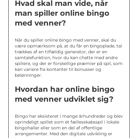
Hvad skal man vide, når
man spiller online bingo
med venner?
Når du spiller online bingo med venner, skal du
være opmærksom på, at du får en bingoplade, tal
trækkes af en tilfældig generator, der er en
samtalefunktion, hvor du kan chatte med andre
spillere, og der er forskellige præmier på spil, som
kan variere fra kontanter til bonusser og
belønninger.
Hvordan har online bingo
med venner udviklet sig?
Bingo har eksisteret i mange århundreder og blev
oprindeligt spillet som et fællesskabsspil i lokale
bingohaller eller som en del af offentlige
arrangementer. Med den digitale udvikling er