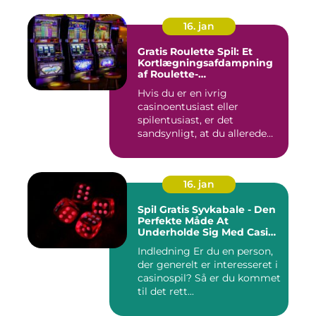
16. jan
Gratis Roulette Spil: Et
Kortlægningsafdampning
af Roulette-
spilverdenshistorie
Hvis du er en ivrig
casinoentusiast eller
spilentusiast, er det
sandsynligt, at du allerede
har stif...
16. jan
Spil Gratis Syvkabale - Den
Perfekte Måde At
Underholde Sig Med Casino
Spil
Indledning Er du en person,
der generelt er interesseret i
casinospil? Så er du kommet
til det rett...