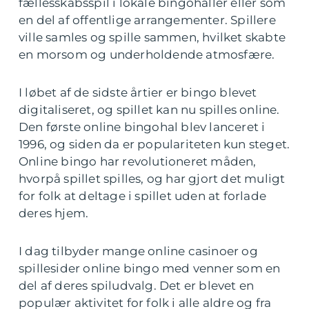
fællesskabsspil i lokale bingohaller eller som
en del af offentlige arrangementer. Spillere
ville samles og spille sammen, hvilket skabte
en morsom og underholdende atmosfære.
I løbet af de sidste årtier er bingo blevet
digitaliseret, og spillet kan nu spilles online.
Den første online bingohal blev lanceret i
1996, og siden da er populariteten kun steget.
Online bingo har revolutioneret måden,
hvorpå spillet spilles, og har gjort det muligt
for folk at deltage i spillet uden at forlade
deres hjem.
I dag tilbyder mange online casinoer og
spillesider online bingo med venner som en
del af deres spiludvalg. Det er blevet en
populær aktivitet for folk i alle aldre og fra