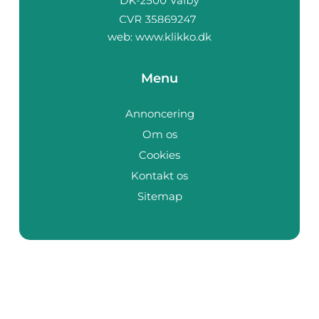
web:
www.klikko.dk
Menu
Annoncering
Om os
Cookies
Kontakt os
Sitemap