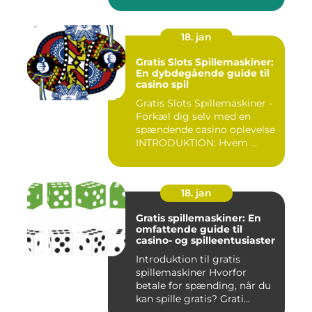
18. jan
Gratis Slots Spillemaskiner:
En dybdegående guide til
casino spil
Gratis Slots Spillemaskiner -
Forkæl dig selv med en
spændende casino oplevelse
INTRODUKTION: Hvem ...
18. jan
Gratis spillemaskiner: En
omfattende guide til
casino- og spilleentusiaster
Introduktion til gratis
spillemaskiner Hvorfor
betale for spænding, når du
kan spille gratis? Grati...