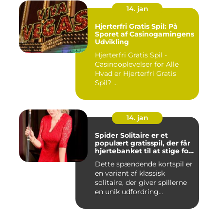
14. jan
Hjerterfri Gratis Spil: På
Sporet af Casinogamingens
Udvikling
Hjerterfri Gratis Spil -
Casinooplevelser for Alle
Hvad er Hjerterfri Gratis
Spil? ...
14. jan
Spider Solitaire er et
populært gratisspil, der får
hjertebanket til at stige for
casino-entusiaster overalt
Dette spændende kortspil er
en variant af klassisk
solitaire, der giver spillerne
en unik udfordring...