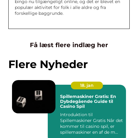
bingo nu tilgængeligt online, og det er blevet en
populær aktivitet for folk i alle aldre og fra
forskellige baggrunde.
Få læst flere indlæg her
Flere Nyheder
18. jan
Spillemaskiner Gratis: En
Dybdegående Guide til
Casino Spil
Introduktion til
Spillemaskiner Gratis Når det
kommer til casino spil, er
spillemaskiner en af de m...