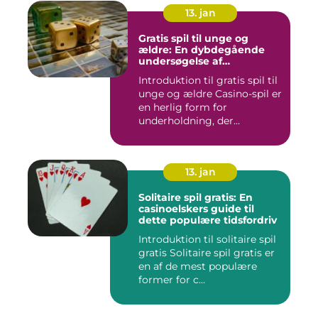
13. jan
Gratis spil til unge og
ældre: En dybdegående
undersøgelse af
underholdning til casino-
Introduktion til gratis spil til
entusiaster
unge og ældre Casino-spil er
en herlig form for
underholdning, der...
13. jan
Solitaire spil gratis: En
casinoelskers guide til
dette populære tidsfordriv
Introduktion til solitaire spil
gratis Solitaire spil gratis er
en af de mest populære
former for c...