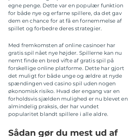
egne penge. Dette var en populær funktion
for både nye og erfarne spillere, da det gav
dem en chance for at få en fornemmelse af
spillet og forbedre deres strategier.
Med fremkomsten af online casinoer har
gratis spil nået nye højder. Spillerne kan nu
nemt finde en bred vifte af gratis spil på
forskellige online platforme. Dette har gjort
det muligt for både unge og ældre at nyde
spændingen ved casino spil uden nogen
økonomisk risiko. Hvad der engang var en
forholdsvis sjælden mulighed er nu blevet en
almindelig praksis, der har vundet
popularitet blandt spillere i alle aldre.
Sådan gør du mest ud af