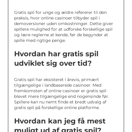
Gratis spil for unge og ældre refererer til den
praksis, hvor online casinoer tilbyder spil i
demoversioner uden omkostninger. Dette giver
spillere mulighed for at udforske forskellige spil
og lære reglerne at kende, før de begynder at
spille med rigtige penge.
Hvordan har gratis spil
udviklet sig over tid?
Gratis spil har eksisteret i årevis, primært
tilgængelige i landbaserede casinoer. Med
fremkomsten af online casinoer er gratis spil
blevet mere tilgængelige end nogensinde før.
Spillere kan nu nemt finde et bredt udvalg af
gratis spil på forskellige online platforme.
Hvordan kan jeg få mest
muligt ud af gratis spil?