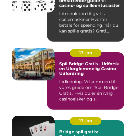
omfattende guide til
casino- og spilleentusiaster
Introduktion til gratis
spillemaskiner Hvorfor
betale for spænding, når du
kan spille gratis? Grati...
17. jan
Spil Bridge Gratis - Udforsk
en Uforglemmelig Casino
Udfordring
Indledning: Velkommen til
vores guide om 'Spil Bridge
Gratis'. Hvis du er en ivrig
casinoelsker og s...
17. jan
Bridge spil gratis: