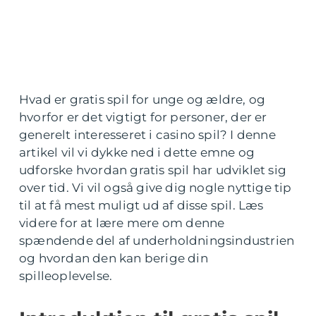
Hvad er gratis spil for unge og ældre, og
hvorfor er det vigtigt for personer, der er
generelt interesseret i casino spil? I denne
artikel vil vi dykke ned i dette emne og
udforske hvordan gratis spil har udviklet sig
over tid. Vi vil også give dig nogle nyttige tip
til at få mest muligt ud af disse spil. Læs
videre for at lære mere om denne
spændende del af underholdningsindustrien
og hvordan den kan berige din
spilleoplevelse.