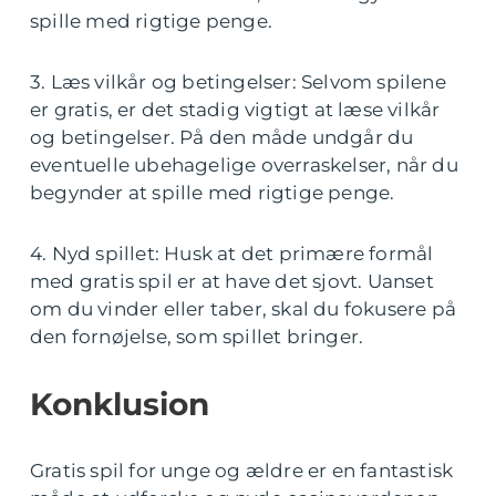
spille med rigtige penge.
3. Læs vilkår og betingelser: Selvom spilene
er gratis, er det stadig vigtigt at læse vilkår
og betingelser. På den måde undgår du
eventuelle ubehagelige overraskelser, når du
begynder at spille med rigtige penge.
4. Nyd spillet: Husk at det primære formål
med gratis spil er at have det sjovt. Uanset
om du vinder eller taber, skal du fokusere på
den fornøjelse, som spillet bringer.
Konklusion
Gratis spil for unge og ældre er en fantastisk