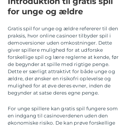
Introduktion til gratis spil
for unge og ældre
Gratis spil for unge og ældre refererer til den
praksis, hvor online casinoer tilbyder spil i
demoversioner uden omkostninger. Dette
giver spillere mulighed for at udforske
forskellige spil og lære reglerne at kende, før
de begynder at spille med rigtige penge.
Dette er særligt attraktivt for både unge og
ældre, der ønsker en risikofri oplevelse og
mulighed for at øve deres evner, inden de
begynder at satse deres egne penge.
For unge spillere kan gratis spil fungere som
en indgang til casinoverdenen uden den
økonomiske risiko. De kan prøve forskellige