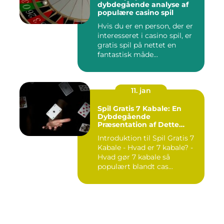
dybdegående analyse af
populære casino spil
Hvis du er en person, der er
interesseret i casino spil, er
gratis spil på nettet en
fantastisk måde...
11. jan
Spil Gratis 7 Kabale: En
Dybdegående
Præsentation af Dette
Populære Casino Spil
Introduktion til Spil Gratis 7
Kabale - Hvad er 7 kabale? -
Hvad gør 7 kabale så
populært blandt cas...