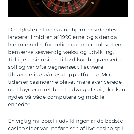
Den første online casino hjemmeside blev
lanceret i midten af 1990’erne, og siden da
har markedet for online casinoer oplevet en
bemærkelsesværdig vækst og udvikling.
Tidlige casino sider tilbød kun begrænsede
spil og var ofte begrænset til at være
tilgængelige på desktopplatforme. Med
tiden er casinoerne blevet mere avancerede
og tilbyder nu et bredt udvalg af spil, der kan
nydes på både computere og mobile
enheder.
En vigtig milepæl i udviklingen af de bedste
casino sider var indførelsen af live casino spil.