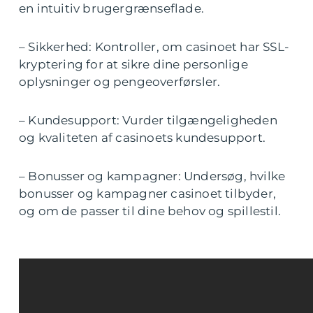
en intuitiv brugergrænseflade.
– Sikkerhed: Kontroller, om casinoet har SSL-
kryptering for at sikre dine personlige
oplysninger og pengeoverførsler.
– Kundesupport: Vurder tilgængeligheden
og kvaliteten af casinoets kundesupport.
– Bonusser og kampagner: Undersøg, hvilke
bonusser og kampagner casinoet tilbyder,
og om de passer til dine behov og spillestil.