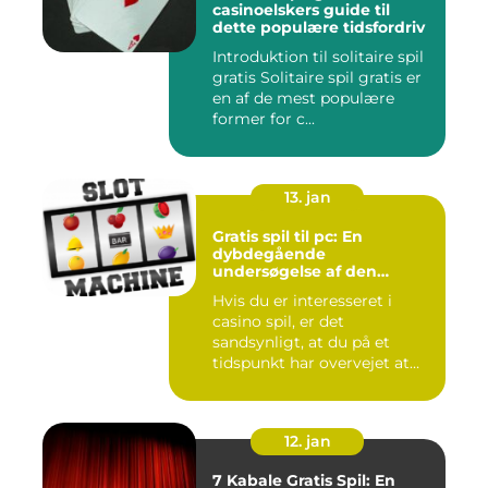
casinoelskers guide til
dette populære tidsfordriv
Introduktion til solitaire spil
gratis Solitaire spil gratis er
en af de mest populære
former for c...
13. jan
Gratis spil til pc: En
dybdegående
undersøgelse af den
spændende verden af
Hvis du er interesseret i
casino spil til computer
casino spil, er det
sandsynligt, at du på et
tidspunkt har overvejet at
pr...
12. jan
7 Kabale Gratis Spil: En