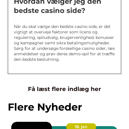
Hvordan vælger jeg den
bedste casino side?
Når du skal vælge den bedste casino side, er det
vigtigt at overveje faktorer som licens og
regulering, spiludvalg, brugervenlighed, bonusser
og kampagner samt sikre betalingsmuligheder.
Sørg for at undersøge forskellige casino sider, læs
anmeldelser og prøv deres demo-spil for at træffe
den bedste beslutning.
Få læst flere indlæg her
Flere Nyheder
18. jan