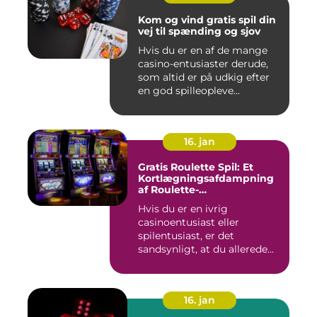
Kom og vind gratis spil din
vej til spænding og sjov
Hvis du er en af de mange
casino-entusiaster derude,
som altid er på udkig efter
en god spilleopleve...
16. jan
Gratis Roulette Spil: Et
Kortlægningsafdampning
af Roulette-
spilverdenshistorie
Hvis du er en ivrig
casinoentusiast eller
spilentusiast, er det
sandsynligt, at du allerede
har stif...
16. jan