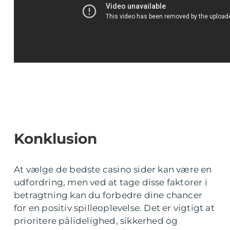
Konklusion
At vælge de bedste casino sider kan være en
udfordring, men ved at tage disse faktorer i
betragtning kan du forbedre dine chancer
for en positiv spilleoplevelse. Det er vigtigt at
prioritere pålidelighed, sikkerhed og