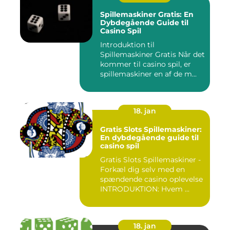
Spillemaskiner Gratis: En
Dybdegående Guide til
Casino Spil
Introduktion til
Spillemaskiner Gratis Når det
kommer til casino spil, er
spillemaskiner en af de m...
18. jan
Gratis Slots Spillemaskiner:
En dybdegående guide til
casino spil
Gratis Slots Spillemaskiner -
Forkæl dig selv med en
spændende casino oplevelse
INTRODUKTION: Hvem ...
18. jan