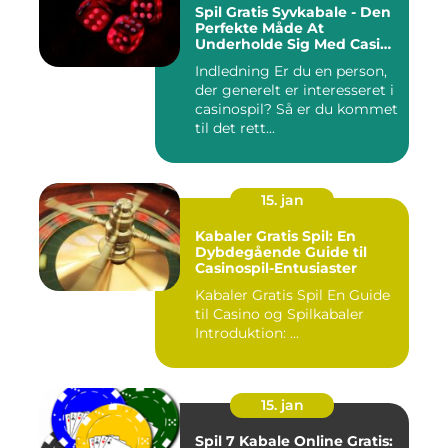
Spil Gratis Syvkabale - Den
Perfekte Måde At
Underholde Sig Med Casino
Spil
Indledning Er du en person,
der generelt er interesseret i
casinospil? Så er du kommet
til det rett...
15. jan
Kabaler Gratis Spil: En
Dybdegående Guide til
Casinospil-Entusiaster
Kabaler Gratis Spil En Guide
til Casino og Spilkabaler
Introduktion: ...
15. jan
Spil 7 Kabale Online Gratis: