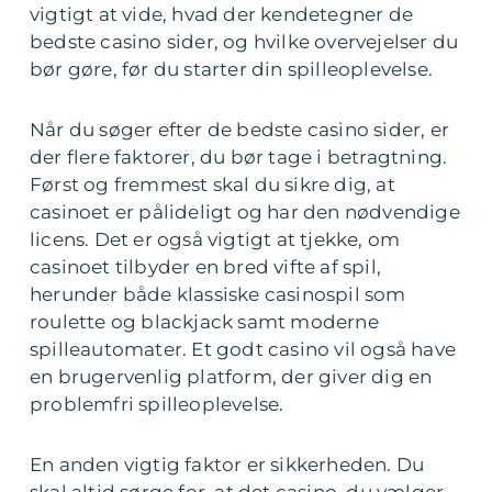
vigtigt at vide, hvad der kendetegner de
bedste casino sider, og hvilke overvejelser du
bør gøre, før du starter din spilleoplevelse.
Når du søger efter de bedste casino sider, er
der flere faktorer, du bør tage i betragtning.
Først og fremmest skal du sikre dig, at
casinoet er pålideligt og har den nødvendige
licens. Det er også vigtigt at tjekke, om
casinoet tilbyder en bred vifte af spil,
herunder både klassiske casinospil som
roulette og blackjack samt moderne
spilleautomater. Et godt casino vil også have
en brugervenlig platform, der giver dig en
problemfri spilleoplevelse.
En anden vigtig faktor er sikkerheden. Du