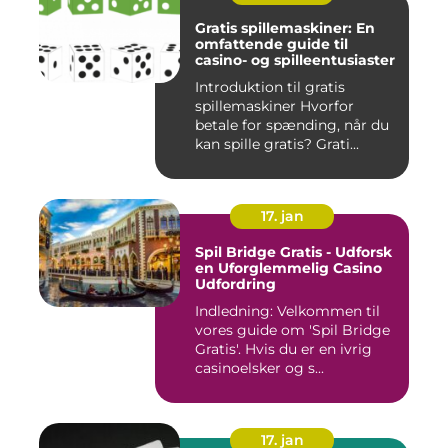
Gratis spillemaskiner: En
omfattende guide til
casino- og spilleentusiaster
Introduktion til gratis
spillemaskiner Hvorfor
betale for spænding, når du
kan spille gratis? Grati...
17. jan
Spil Bridge Gratis - Udforsk
en Uforglemmelig Casino
Udfordring
Indledning: Velkommen til
vores guide om 'Spil Bridge
Gratis'. Hvis du er en ivrig
casinoelsker og s...
17. jan