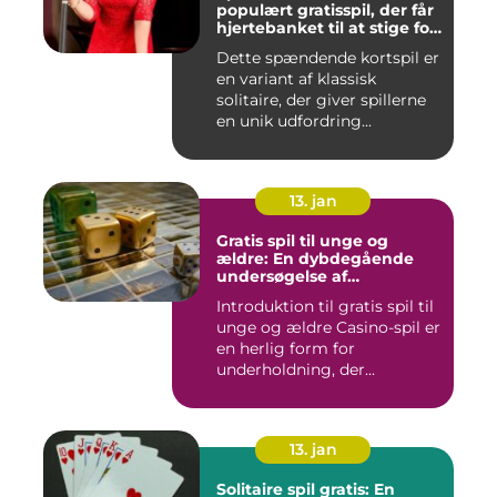
populært gratisspil, der får
hjertebanket til at stige for
casino-entusiaster overalt
Dette spændende kortspil er
en variant af klassisk
solitaire, der giver spillerne
en unik udfordring...
13. jan
Gratis spil til unge og
ældre: En dybdegående
undersøgelse af
underholdning til casino-
Introduktion til gratis spil til
entusiaster
unge og ældre Casino-spil er
en herlig form for
underholdning, der...
13. jan
Solitaire spil gratis: En