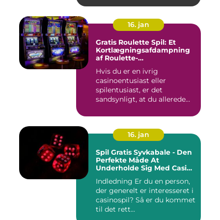
16. jan
Gratis Roulette Spil: Et
Kortlægningsafdampning
af Roulette-
spilverdenshistorie
Hvis du er en ivrig
casinoentusiast eller
spilentusiast, er det
sandsynligt, at du allerede
har stif...
16. jan
Spil Gratis Syvkabale - Den
Perfekte Måde At
Underholde Sig Med Casino
Spil
Indledning Er du en person,
der generelt er interesseret i
casinospil? Så er du kommet
til det rett...