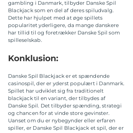
gambling i Danmark, tilbyder Danske Spil
Blackjack som en del af deres spiludvalg.
Dette har hjulpet med at øge spillets
popularitet yderligere, da mange danskere
har tillid til og foretrækker Danske Spil som
spilleselskab.
Konklusion:
Danske Spil Blackjack er et spændende
casinospil, der er yderst populært i Danmark.
Spillet har udviklet sig fra traditionelt
blackjack til en variant, der tilbydes af
Danske Spil. Det tilbyder spænding, strategi
og chancen for at vinde store gevinster.
Uanset om du er nybegynder eller erfaren
spiller, er Danske Spil Blackjack et spil, der er