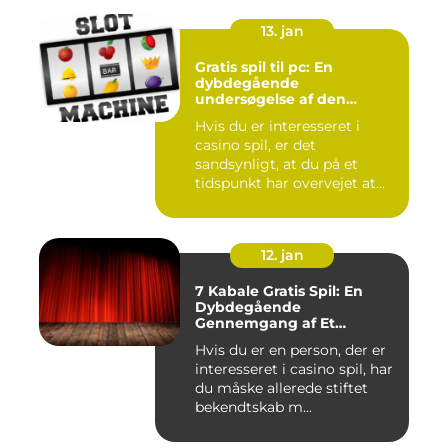
13. jan
Gratis spil til pc: En
dybdegående
undersøgelse af den
spændende verden af
Hvis du er interesseret i
casino spil til computer
casino spil, er det
sandsynligt, at du på et
tidspunkt har overvejet at
pr...
12. jan
7 Kabale Gratis Spil: En
Dybdegående
Gennemgang af Et
Populært Casino-spil
Hvis du er en person, der er
interesseret i casino spil, har
du måske allerede stiftet
bekendtskab m...