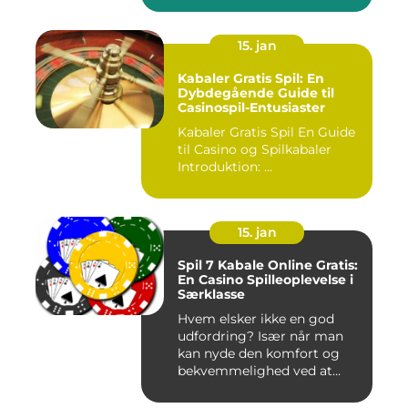
15. jan
Kabaler Gratis Spil: En
Dybdegående Guide til
Casinospil-Entusiaster
Kabaler Gratis Spil En Guide
til Casino og Spilkabaler
Introduktion: ...
15. jan
Spil 7 Kabale Online Gratis:
En Casino Spilleoplevelse i
Særklasse
Hvem elsker ikke en god
udfordring? Især når man
kan nyde den komfort og
bekvemmelighed ved at
spill...