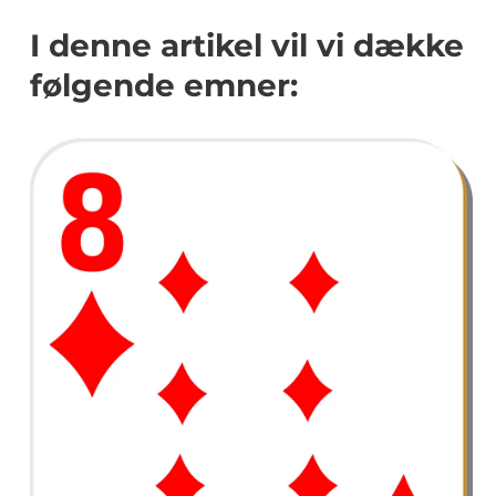
I denne artikel vil vi dække
følgende emner: