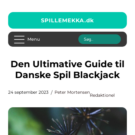
SPILLEMEKKA.
dk
Menu
Den Ultimative Guide til
Danske Spil Blackjack
24 september 2023
Peter Mortensen
Redaktionel