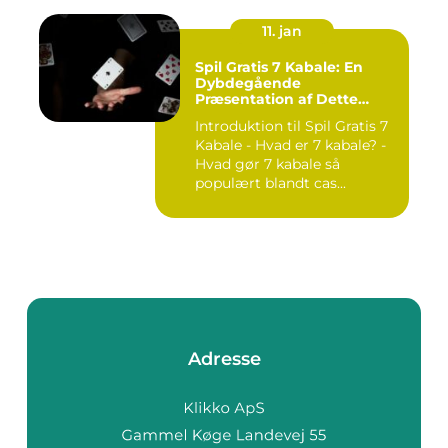
11. jan
Spil Gratis 7 Kabale: En
Dybdegående
Præsentation af Dette
Populære Casino Spil
Introduktion til Spil Gratis 7
Kabale - Hvad er 7 kabale? -
Hvad gør 7 kabale så
populært blandt cas...
Adresse