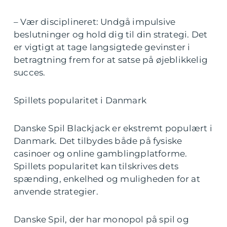
– Vær disciplineret: Undgå impulsive
beslutninger og hold dig til din strategi. Det
er vigtigt at tage langsigtede gevinster i
betragtning frem for at satse på øjeblikkelig
succes.
Spillets popularitet i Danmark
Danske Spil Blackjack er ekstremt populært i
Danmark. Det tilbydes både på fysiske
casinoer og online gamblingplatforme.
Spillets popularitet kan tilskrives dets
spænding, enkelhed og muligheden for at
anvende strategier.
Danske Spil, der har monopol på spil og