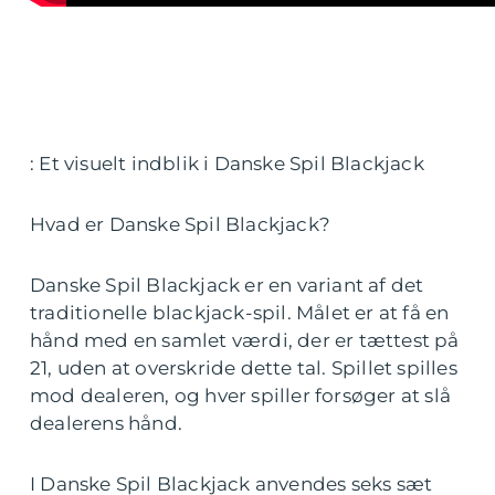
: Et visuelt indblik i Danske Spil Blackjack
Hvad er Danske Spil Blackjack?
Danske Spil Blackjack er en variant af det
traditionelle blackjack-spil. Målet er at få en
hånd med en samlet værdi, der er tættest på
21, uden at overskride dette tal. Spillet spilles
mod dealeren, og hver spiller forsøger at slå
dealerens hånd.
I Danske Spil Blackjack anvendes seks sæt