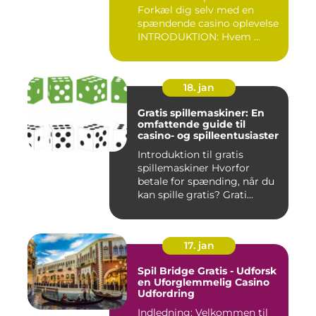
Forkæl dig selv med en
spændende casino oplevelse
INTRODUKTION: Hvem ...
18. jan
Gratis spillemaskiner: En
omfattende guide til
casino- og spilleentusiaster
Introduktion til gratis
spillemaskiner Hvorfor
betale for spænding, når du
kan spille gratis? Grati...
17. jan
Spil Bridge Gratis - Udforsk
en Uforglemmelig Casino
Udfordring
Indledning: Velkommen til