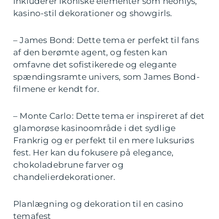
inkluderer ikoniske elementer som neonlys,
kasino-stil dekorationer og showgirls.
– James Bond: Dette tema er perfekt til fans
af den berømte agent, og festen kan
omfavne det sofistikerede og elegante
spændingsramte univers, som James Bond-
filmene er kendt for.
– Monte Carlo: Dette tema er inspireret af det
glamorøse kasinoområde i det sydlige
Frankrig og er perfekt til en mere luksuriøs
fest. Her kan du fokusere på elegance,
chokoladebrune farver og
chandelierdekorationer.
Planlægning og dekoration til en casino
temafest