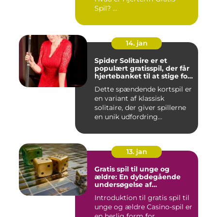
Spil? ...
14. jan
Spider Solitaire er et
populært gratisspil, der får
hjertebanket til at stige for
casino-entusiaster overalt
Dette spændende kortspil er
en variant af klassisk
solitaire, der giver spillerne
en unik udfordring...
13. jan
Gratis spil til unge og
ældre: En dybdegående
undersøgelse af
underholdning til casino-
Introduktion til gratis spil til
entusiaster
unge og ældre Casino-spil er
en herlig form for