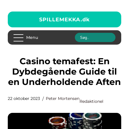
SPILLEMEKKA.
dk
Menu
Casino temafest: En
Dybdegående Guide til
en Underholdende Aften
22 oktober 2023
Peter Mortensen
Redaktionel