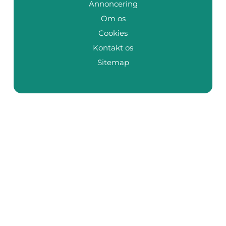
Annoncering
Om os
Cookies
Kontakt os
Sitemap