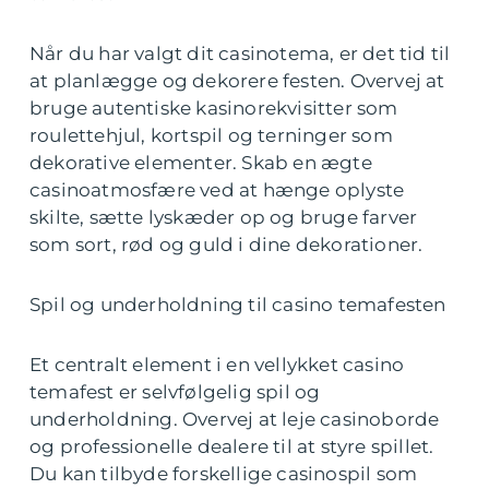
Når du har valgt dit casinotema, er det tid til
at planlægge og dekorere festen. Overvej at
bruge autentiske kasinorekvisitter som
roulettehjul, kortspil og terninger som
dekorative elementer. Skab en ægte
casinoatmosfære ved at hænge oplyste
skilte, sætte lyskæder op og bruge farver
som sort, rød og guld i dine dekorationer.
Spil og underholdning til casino temafesten
Et centralt element i en vellykket casino
temafest er selvfølgelig spil og
underholdning. Overvej at leje casinoborde
og professionelle dealere til at styre spillet.
Du kan tilbyde forskellige casinospil som