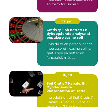
en form for underh...
12. jan
Gratis spil på nettet: En
dybdegående analyse af
populære casino spil
Hvis du er en person, der er
interesseret i casino spil, er
gratis spil på nettet en
fantastisk måde...
11. jan
Spil Gratis 7 Kabale: En
Dybdegående
Præsentation af Dette
Populære Casino Spil
Introduktion til Spil Gratis 7
Kabale - Hvad er 7 kabale? -
Hvad gør 7 kabale så