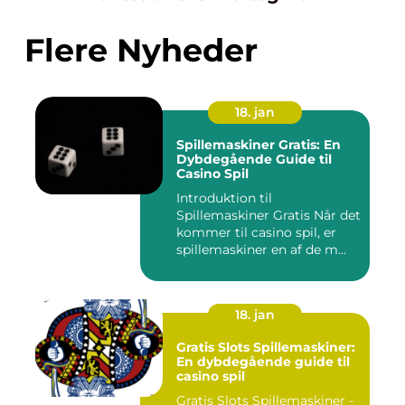
Flere Nyheder
18. jan
Spillemaskiner Gratis: En
Dybdegående Guide til
Casino Spil
Introduktion til
Spillemaskiner Gratis Når det
kommer til casino spil, er
spillemaskiner en af de m...
18. jan
Gratis Slots Spillemaskiner:
En dybdegående guide til
casino spil
Gratis Slots Spillemaskiner -