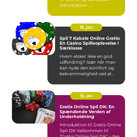
Introduktion: ...
15. jan
Spil 7 Kabale Online Gratis:
En Casino Spilleoplevelse i
Særklasse
Hvem elsker ikke en god
udfordring? Især når man
kan nyde den komfort og
bekvemmelighed ved at
spill...
15. jan
Gratis Online Spil DK: En
Spændende Verden af
Underholdning
Introduktion til Gratis Online
Spil DK Velkommen til
"Gratis Online Spil DK" - den