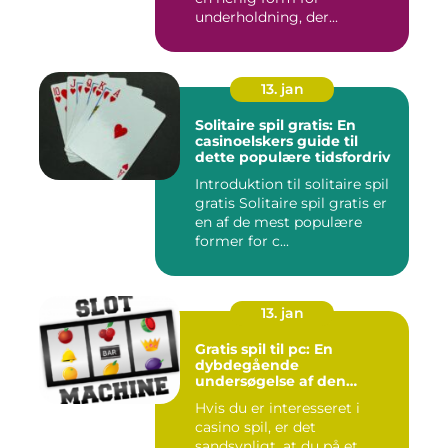
underholdning, der...
13. jan
Solitaire spil gratis: En
casinoelskers guide til
dette populære tidsfordriv
Introduktion til solitaire spil
gratis Solitaire spil gratis er
en af de mest populære
former for c...
13. jan
Gratis spil til pc: En
dybdegående
undersøgelse af den
spændende verden af
Hvis du er interesseret i
casino spil til computer
casino spil, er det
sandsynligt, at du på et