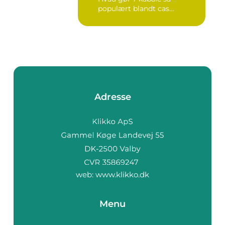
populært blandt cas...
Adresse
web:
www.klikko.dk
Menu