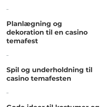
–
Planlægning og
dekoration til en casino
temafest
–
Spil og underholdning til
casino temafesten
–