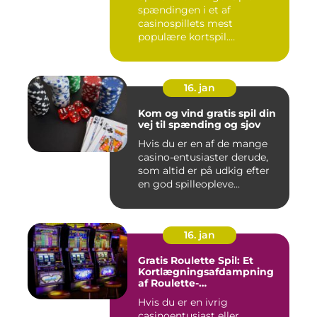
spændingen i et af
casinospillets mest
populære kortspil.
Introduktion: E...
16. jan
Kom og vind gratis spil din
vej til spænding og sjov
Hvis du er en af de mange
casino-entusiaster derude,
som altid er på udkig efter
en god spilleopleve...
16. jan
Gratis Roulette Spil: Et
Kortlægningsafdampning
af Roulette-
spilverdenshistorie
Hvis du er en ivrig
casinoentusiast eller