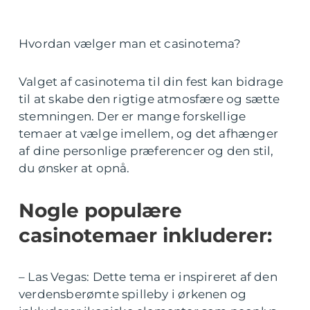
Hvordan vælger man et casinotema?
Valget af casinotema til din fest kan bidrage
til at skabe den rigtige atmosfære og sætte
stemningen. Der er mange forskellige
temaer at vælge imellem, og det afhænger
af dine personlige præferencer og den stil,
du ønsker at opnå.
Nogle populære
casinotemaer inkluderer:
– Las Vegas: Dette tema er inspireret af den
verdensberømte spilleby i ørkenen og