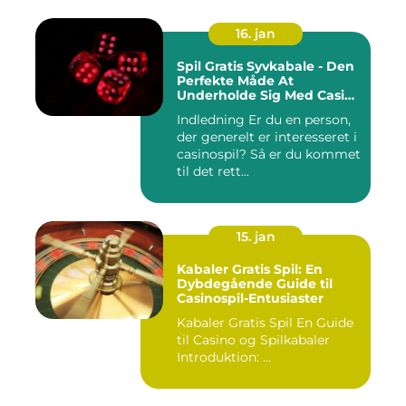
16. jan
Spil Gratis Syvkabale - Den
Perfekte Måde At
Underholde Sig Med Casino
Spil
Indledning Er du en person,
der generelt er interesseret i
casinospil? Så er du kommet
til det rett...
15. jan
Kabaler Gratis Spil: En
Dybdegående Guide til
Casinospil-Entusiaster
Kabaler Gratis Spil En Guide
til Casino og Spilkabaler
Introduktion: ...