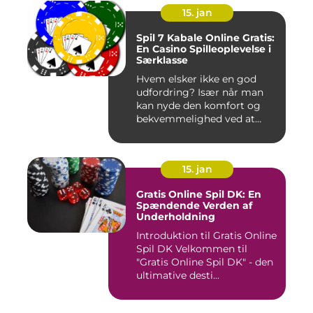
15. jan
Spil 7 Kabale Online Gratis:
En Casino Spilleoplevelse i
Særklasse
Hvem elsker ikke en god
udfordring? Især når man
kan nyde den komfort og
bekvemmelighed ved at
spill...
15. jan
Gratis Online Spil DK: En
Spændende Verden af
Underholdning
Introduktion til Gratis Online
Spil DK Velkommen til
"Gratis Online Spil DK" - den
ultimative desti...