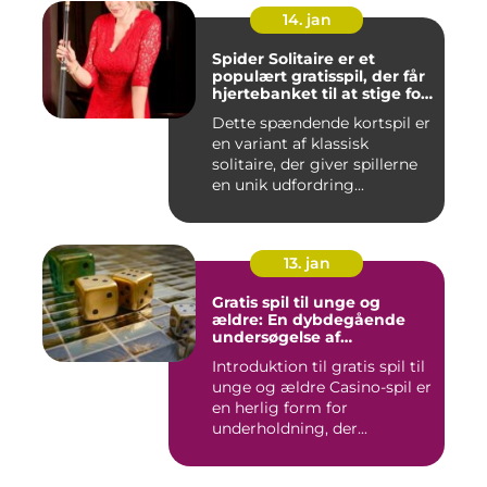
14. jan
Spider Solitaire er et
populært gratisspil, der får
hjertebanket til at stige for
casino-entusiaster overalt
Dette spændende kortspil er
en variant af klassisk
solitaire, der giver spillerne
en unik udfordring...
13. jan
Gratis spil til unge og
ældre: En dybdegående
undersøgelse af
underholdning til casino-
Introduktion til gratis spil til
entusiaster
unge og ældre Casino-spil er
en herlig form for
underholdning, der...