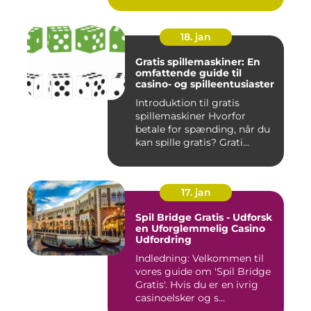
18. jan
Gratis spillemaskiner: En
omfattende guide til
casino- og spilleentusiaster
Introduktion til gratis
spillemaskiner Hvorfor
betale for spænding, når du
kan spille gratis? Grati...
17. jan
Spil Bridge Gratis - Udforsk
en Uforglemmelig Casino
Udfordring
Indledning: Velkommen til
vores guide om 'Spil Bridge
Gratis'. Hvis du er en ivrig
casinoelsker og s...