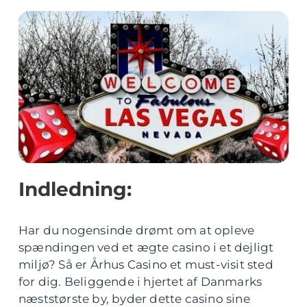
Indledning:
Har du nogensinde drømt om at opleve
spændingen ved et ægte casino i et dejligt
miljø? Så er Århus Casino et must-visit sted
for dig. Beliggende i hjertet af Danmarks
næststørste by, byder dette casino sine