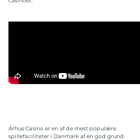
casinoet.
Århus Casino er en af de mest populære
spillefaciliteter i Danmark af en god grund.