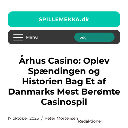
SPILLEMEKKA.
dk
Menu
Århus Casino: Oplev
Spændingen og
Historien Bag Et af
Danmarks Mest Berømte
Casinospil
17 oktober 2023
Peter Mortensen
Redaktionel