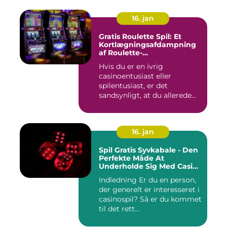
16. jan
Gratis Roulette Spil: Et
Kortlægningsafdampning
af Roulette-
spilverdenshistorie
Hvis du er en ivrig
casinoentusiast eller
spilentusiast, er det
sandsynligt, at du allerede
har stif...
16. jan
Spil Gratis Syvkabale - Den
Perfekte Måde At
Underholde Sig Med Casino
Spil
Indledning Er du en person,
der generelt er interesseret i
casinospil? Så er du kommet
til det rett...