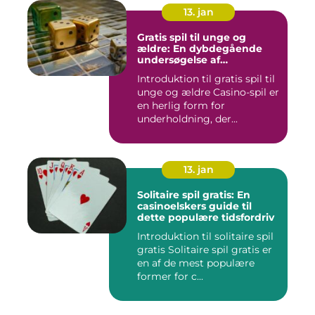
13. jan
Gratis spil til unge og
ældre: En dybdegående
undersøgelse af
underholdning til casino-
Introduktion til gratis spil til
entusiaster
unge og ældre Casino-spil er
en herlig form for
underholdning, der...
13. jan
Solitaire spil gratis: En
casinoelskers guide til
dette populære tidsfordriv
Introduktion til solitaire spil
gratis Solitaire spil gratis er
en af de mest populære
former for c...