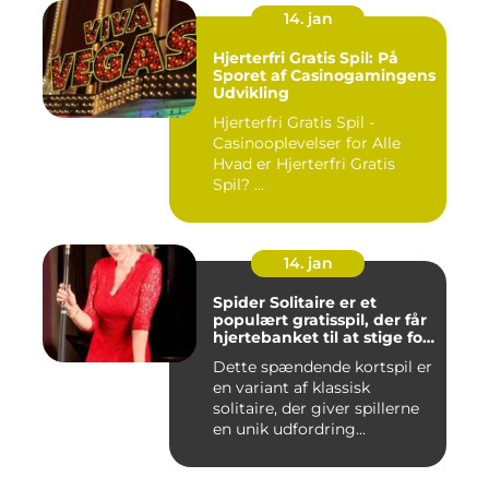
14. jan
Hjerterfri Gratis Spil: På
Sporet af Casinogamingens
Udvikling
Hjerterfri Gratis Spil -
Casinooplevelser for Alle
Hvad er Hjerterfri Gratis
Spil? ...
14. jan
Spider Solitaire er et
populært gratisspil, der får
hjertebanket til at stige for
casino-entusiaster overalt
Dette spændende kortspil er
en variant af klassisk
solitaire, der giver spillerne
en unik udfordring...