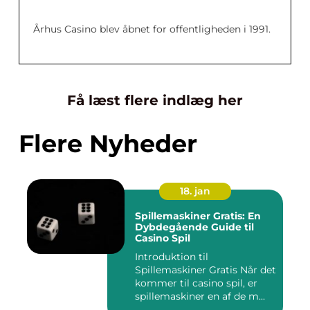
Århus Casino blev åbnet for offentligheden i 1991.
Få læst flere indlæg her
Flere Nyheder
18. jan
Spillemaskiner Gratis: En
Dybdegående Guide til
Casino Spil
Introduktion til
Spillemaskiner Gratis Når det
kommer til casino spil, er
spillemaskiner en af de m...