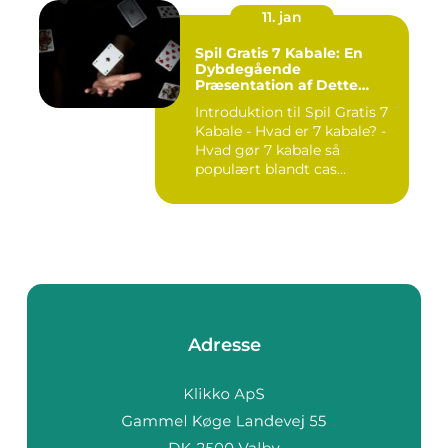
11. jan
Spil Gratis 7 Kabale: En
Dybdegående
Præsentation af Dette
Populære Casino Spil
Introduktion til Spil Gratis 7
Kabale - Hvad er 7 kabale? -
Hvad gør 7 kabale så
populært blandt cas...
Adresse