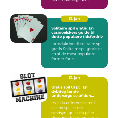
13. jan
Solitaire spil gratis: En
casinoelskers guide til
dette populære tidsfordriv
Introduktion til solitaire spil
gratis Solitaire spil gratis er
en af de mest populære
former for c...
13. jan
Gratis spil til pc: En
dybdegående
undersøgelse af den
spændende verden af
Hvis du er interesseret i
casino spil til computer
casino spil, er det
sandsynligt, at du på et
tidspunkt har overvejet at