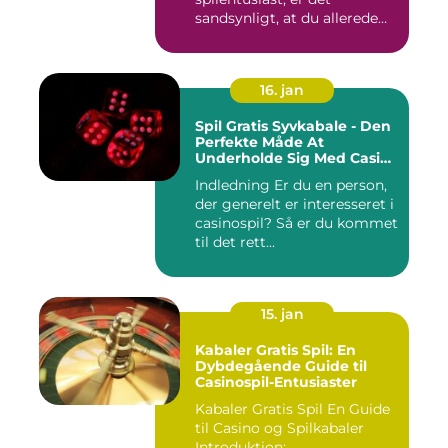
sandsynligt, at du allerede
har stif...
16. jan
Spil Gratis Syvkabale - Den
Perfekte Måde At
Underholde Sig Med Casino
Spil
Indledning Er du en person,
der generelt er interesseret i
casinospil? Så er du kommet
til det rett...
15. jan
Kabaler Gratis Spil: En
Dybdegående Guide til
Casinospil-Entusiaster
Kabaler Gratis Spil En Guide
til Casino og Spilkabaler
Introduktion: ...