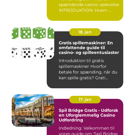
spændende casino oplevelse
INTRODUKTION: Hvem ...
18. jan
Gratis spillemaskiner: En
omfattende guide til
casino- og spilleentusiaster
Introduktion til gratis
spillemaskiner Hvorfor
betale for spænding, når du
kan spille gratis? Grati...
17. jan
Spil Bridge Gratis - Udforsk
en Uforglemmelig Casino
Udfordring
Indledning: Velkommen til
vores guide om 'Spil Bridge