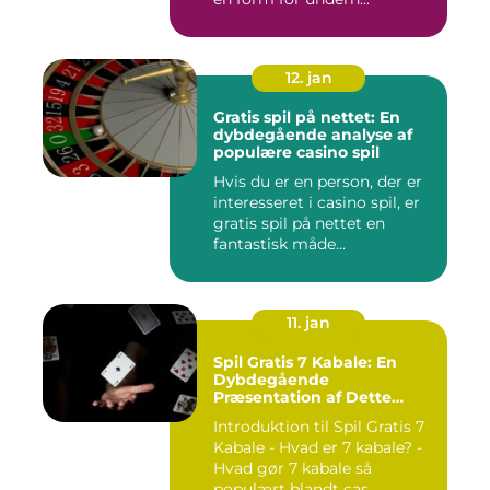
12. jan
Gratis spil på nettet: En
dybdegående analyse af
populære casino spil
Hvis du er en person, der er
interesseret i casino spil, er
gratis spil på nettet en
fantastisk måde...
11. jan
Spil Gratis 7 Kabale: En
Dybdegående
Præsentation af Dette
Populære Casino Spil
Introduktion til Spil Gratis 7
Kabale - Hvad er 7 kabale? -
Hvad gør 7 kabale så
populært blandt cas...