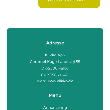
Adresse
web:
www.klikko.dk
Menu
Annoncering