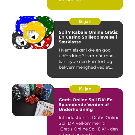
15. jan
Spil 7 Kabale Online Gratis:
En Casino Spilleoplevelse i
Særklasse
Hvem elsker ikke en god
udfordring? Især når man
kan nyde den komfort og
bekvemmelighed ved at
spill...
15. jan
Gratis Online Spil DK: En
Spændende Verden af
Underholdning
Introduktion til Gratis Online
Spil DK Velkommen til
"Gratis Online Spil DK" - den
ultimative desti...