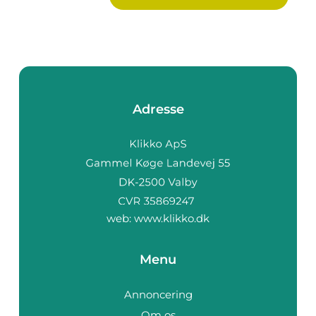
Adresse
web:
www.klikko.dk
Menu
Annoncering
Om os