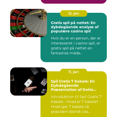
12. jan
Gratis spil på nettet: En
dybdegående analyse af
populære casino spil
Hvis du er en person, der er
interesseret i casino spil, er
gratis spil på nettet en
fantastisk måde...
11. jan
Spil Gratis 7 Kabale: En
Dybdegående
Præsentation af Dette
Populære Casino Spil
Introduktion til Spil Gratis 7
Kabale - Hvad er 7 kabale? -
Hvad gør 7 kabale så
populært blandt cas...