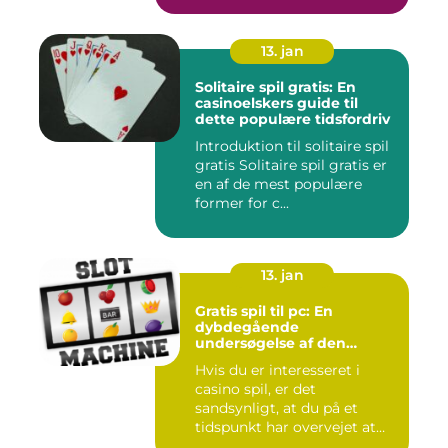
13. jan
Solitaire spil gratis: En
casinoelskers guide til
dette populære tidsfordriv
Introduktion til solitaire spil
gratis Solitaire spil gratis er
en af de mest populære
former for c...
13. jan
Gratis spil til pc: En
dybdegående
undersøgelse af den
spændende verden af
Hvis du er interesseret i
casino spil til computer
casino spil, er det
sandsynligt, at du på et
tidspunkt har overvejet at
pr...