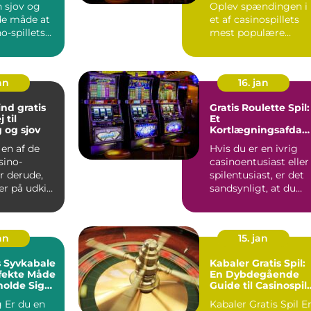
n sjov og
Oplev spændingen i
e måde at
et af casinospillets
o-spillets
mest populære
n at skulle
kortspil. Introduktion:
E...
an
16. jan
nd gratis
Gratis Roulette Spil:
Et
 og sjov
Kortlægningsafda
pning af Roulette-
 en af de
Hvis du er en ivrig
spilverdenshistorie
ino-
casinoentusiast eller
r derude,
spilentusiast, er det
er på udkig
sandsynligt, at du
od
allerede har stif...
e...
an
15. jan
is Syvkabale
Kabaler Gratis Spil:
fekte Måde
En Dybdegående
olde Sig
Guide til Casinospil-
o Spil
Entusiaster
en
Kabaler Gratis Spil En