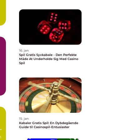
16. jan
Spil Gratis Syvkabale - Den Perfekte
m
Måde At Underholde Sig Med Casino
Spil
15. jan
Kabaler Gratis Spil: En Dybdegående
Guide til Casinospil-Entusiaster