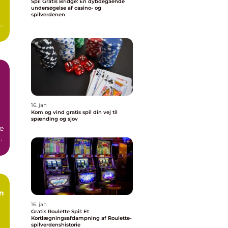
Spil Gratis Bridge: En dybdegående
undersøgelse af casino- og
spilverdenen
o
16. jan
Kom og vind gratis spil din vej til
spænding og sjov
e
En
16. jan
Gratis Roulette Spil: Et
Kortlægningsafdampning af Roulette-
spilverdenshistorie