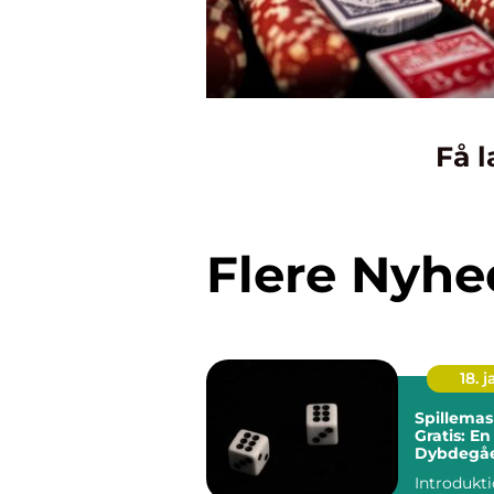
Få l
Flere Nyhe
18. j
Spillemas
Gratis: En
Dybdegå
til Casino 
Introdukti