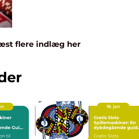
æst flere indlæg her
der
an
18. jan
kiner
Gratis Slots
Spillemaskiner: En
ende Guide
dybdegående guid
Spil
til casino spil
on til
Gratis Slots