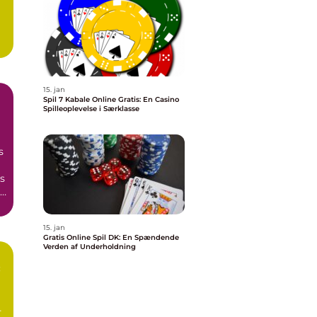
15. jan
Spil 7 Kabale Online Gratis: En Casino
Spilleoplevelse i Særklasse
s
s
15. jan
Gratis Online Spil DK: En Spændende
Verden af Underholdning
:
-