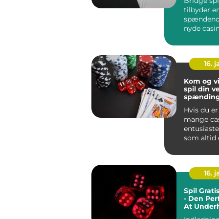
Bridge spi
bekymrin
tilbyder e
spændend
nyde casin
verden ude
...
16. j
Kom og vi
spil din vej til
spænding
Hvis du er
mange cas
entusiaste
som altid 
efter en g
spilleoplev
16. j
Spil Grat
- Den Per
At Underh
Med Casin