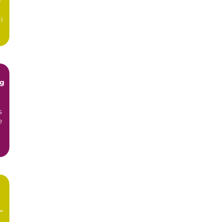
-
og
s
e
n