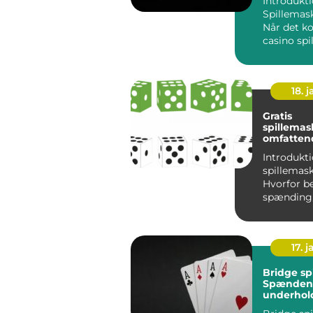
Introdukti
Spillemask
Når det k
casino spil
spillemask
de m...
18. j
Gratis
spillemas
omfattend
casino- o
Introduktio
spilleentu
spillemas
Hvorfor be
spænding,
spille grati
17. j
Bridge spi
Spændend
underhol
økonomis