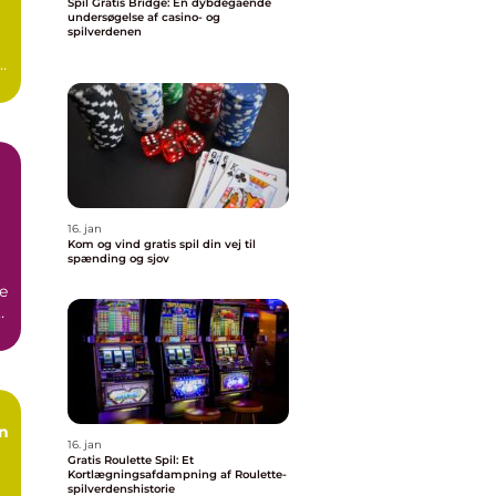
Spil Gratis Bridge: En dybdegående
undersøgelse af casino- og
spilverdenen
o
16. jan
Kom og vind gratis spil din vej til
spænding og sjov
e
En
16. jan
Gratis Roulette Spil: Et
Kortlægningsafdampning af Roulette-
spilverdenshistorie