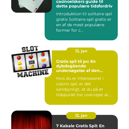
casinoelskers guide til
dette populære tidsfordriv
Introduktion til solitaire spil
gratis Solitaire spil gratis er
en af de mest populære
former for c...
13. jan
Gratis spil til pc: En
dybdegående
undersøgelse af den
spændende verden af
Hvis du er interesseret i
casino spil til computer
casino spil, er det
sandsynligt, at du på et
tidspunkt har overvejet at
pr...
12. jan
7 Kabale Gratis Spil: En