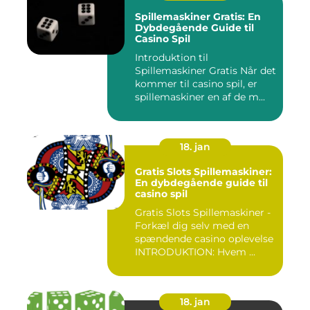
Spillemaskiner Gratis: En
Dybdegående Guide til
Casino Spil
Introduktion til
Spillemaskiner Gratis Når det
kommer til casino spil, er
spillemaskiner en af de m...
18. jan
Gratis Slots Spillemaskiner:
En dybdegående guide til
casino spil
Gratis Slots Spillemaskiner -
Forkæl dig selv med en
spændende casino oplevelse
INTRODUKTION: Hvem ...
18. jan