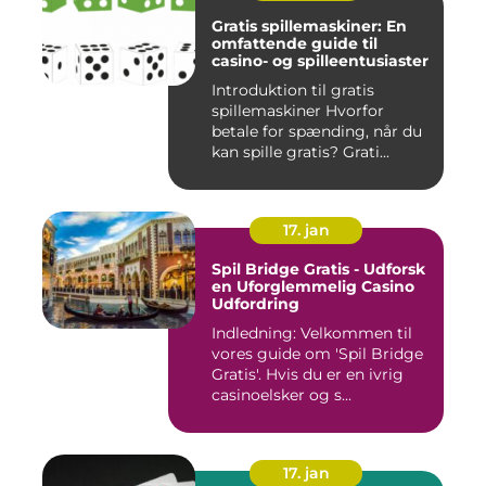
Gratis spillemaskiner: En
omfattende guide til
casino- og spilleentusiaster
Introduktion til gratis
spillemaskiner Hvorfor
betale for spænding, når du
kan spille gratis? Grati...
17. jan
Spil Bridge Gratis - Udforsk
en Uforglemmelig Casino
Udfordring
Indledning: Velkommen til
vores guide om 'Spil Bridge
Gratis'. Hvis du er en ivrig
casinoelsker og s...
17. jan