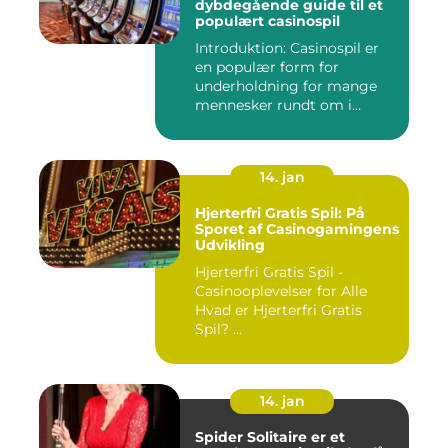
dybdegående guide til et
populært casinospil
Introduktion: Casinospil er
en populær form for
underholdning for mange
mennesker rundt om i
verden....
14. jan
Hjerterfri Gratis Spil: På
Sporet af Casinogamingens
Udvikling
Hjerterfri Gratis Spil -
Casinooplevelser for Alle
Hvad er Hjerterfri Gratis
Spil? ...
14. jan
Spider Solitaire er et