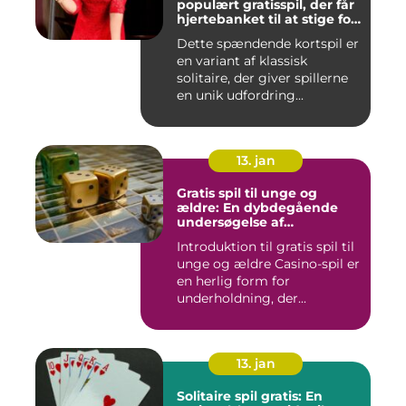
populært gratisspil, der får
hjertebanket til at stige for
casino-entusiaster overalt
Dette spændende kortspil er
en variant af klassisk
solitaire, der giver spillerne
en unik udfordring...
13. jan
Gratis spil til unge og
ældre: En dybdegående
undersøgelse af
underholdning til casino-
Introduktion til gratis spil til
entusiaster
unge og ældre Casino-spil er
en herlig form for
underholdning, der...
13. jan
Solitaire spil gratis: En