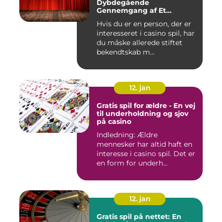
Dybdegående
Gennemgang af Et
Populært Casino-spil
Hvis du er en person, der er
interesseret i casino spil, har
du måske allerede stiftet
bekendtskab m...
12. jan
Gratis spil for ældre - En vej
til underholdning og sjov
på casino
Indledning: Ældre
mennesker har altid haft en
interesse i casino spil. Det er
en form for underh...
12. jan
Gratis spil på nettet: En