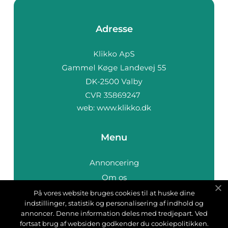
Adresse
web:
www.klikko.dk
Menu
Annoncering
Om os
Cookies
På vores website bruges cookies til at huske dine
indstillinger, statistik og personalisering af indhold og
Kontakt os
annoncer. Denne information deles med tredjepart. Ved
Sitemap
fortsat brug af websiden godkender du cookiepolitikken.