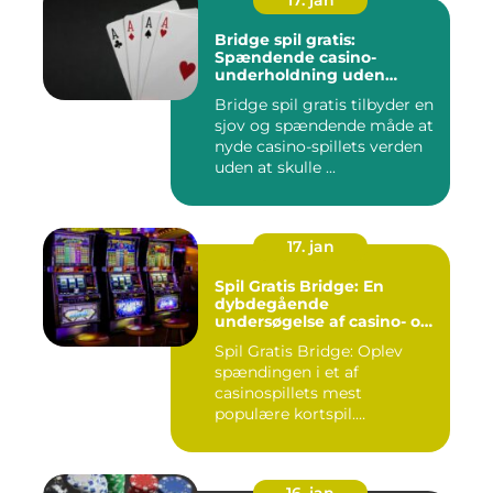
17. jan
Bridge spil gratis:
Spændende casino-
underholdning uden
økonomiske bekymringer
Bridge spil gratis tilbyder en
sjov og spændende måde at
nyde casino-spillets verden
uden at skulle ...
17. jan
Spil Gratis Bridge: En
dybdegående
undersøgelse af casino- og
spilverdenen
Spil Gratis Bridge: Oplev
spændingen i et af
casinospillets mest
populære kortspil.
Introduktion: E...