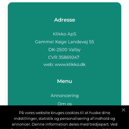
Adresse
web:
www.klikko.dk
Menu
Annoncering
Om os
Cookies
På vores website bruges cookies til at huske dine
indstillinger, statistik og personalisering af indhold og
Kontakt os
annoncer. Denne information deles med tredjepart. Ved
Sitemap