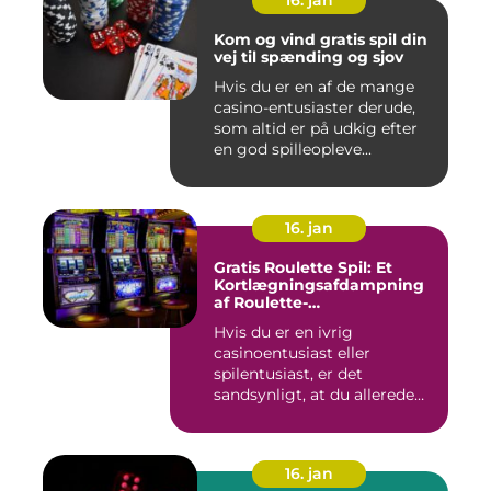
16. jan
Kom og vind gratis spil din
vej til spænding og sjov
Hvis du er en af de mange
casino-entusiaster derude,
som altid er på udkig efter
en god spilleopleve...
16. jan
Gratis Roulette Spil: Et
Kortlægningsafdampning
af Roulette-
spilverdenshistorie
Hvis du er en ivrig
casinoentusiast eller
spilentusiast, er det
sandsynligt, at du allerede
har stif...
16. jan