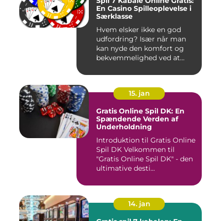
Spil 7 Kabale Online Gratis:
En Casino Spilleoplevelse i
Særklasse
Hvem elsker ikke en god
udfordring? Især når man
kan nyde den komfort og
bekvemmelighed ved at
spill...
15. jan
Gratis Online Spil DK: En
Spændende Verden af
Underholdning
Introduktion til Gratis Online
Spil DK Velkommen til
"Gratis Online Spil DK" - den
ultimative desti...
14. jan