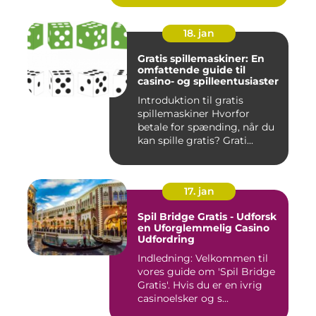
18. jan
Gratis spillemaskiner: En
omfattende guide til
casino- og spilleentusiaster
Introduktion til gratis
spillemaskiner Hvorfor
betale for spænding, når du
kan spille gratis? Grati...
17. jan
Spil Bridge Gratis - Udforsk
en Uforglemmelig Casino
Udfordring
Indledning: Velkommen til
vores guide om 'Spil Bridge
Gratis'. Hvis du er en ivrig
casinoelsker og s...