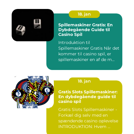
18. jan
Spillemaskiner Gratis: En
Dybdegående Guide til
Casino Spil
Introduktion til
Spillemaskiner Gratis Når det
kommer til casino spil, er
spillemaskiner en af de m...
18. jan
Gratis Slots Spillemaskiner:
En dybdegående guide til
casino spil
Gratis Slots Spillemaskiner -
Forkæl dig selv med en
spændende casino oplevelse
INTRODUKTION: Hvem ...