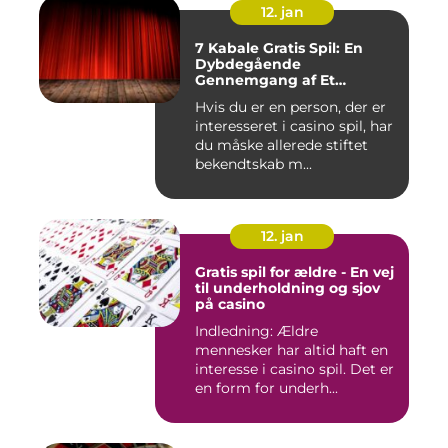
12. jan
7 Kabale Gratis Spil: En
Dybdegående
Gennemgang af Et
Populært Casino-spil
Hvis du er en person, der er
interesseret i casino spil, har
du måske allerede stiftet
bekendtskab m...
12. jan
Gratis spil for ældre - En vej
til underholdning og sjov
på casino
Indledning: Ældre
mennesker har altid haft en
interesse i casino spil. Det er
en form for underh...