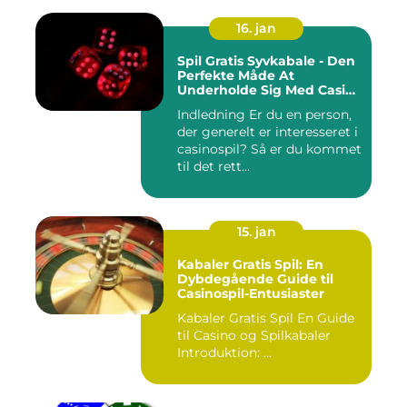
16. jan
Spil Gratis Syvkabale - Den
Perfekte Måde At
Underholde Sig Med Casino
Spil
Indledning Er du en person,
der generelt er interesseret i
casinospil? Så er du kommet
til det rett...
15. jan
Kabaler Gratis Spil: En
Dybdegående Guide til
Casinospil-Entusiaster
Kabaler Gratis Spil En Guide
til Casino og Spilkabaler
Introduktion: ...