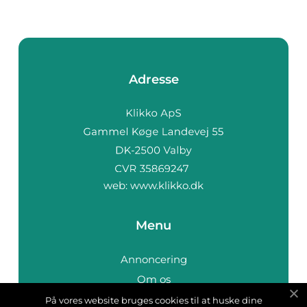
Adresse
web:
www.klikko.dk
Menu
Annoncering
Om os
Cookies
På vores website bruges cookies til at huske dine