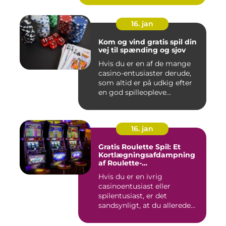
16. jan
Kom og vind gratis spil din
vej til spænding og sjov
Hvis du er en af de mange
casino-entusiaster derude,
som altid er på udkig efter
en god spilleopleve...
16. jan
Gratis Roulette Spil: Et
Kortlægningsafdampning
af Roulette-
spilverdenshistorie
Hvis du er en ivrig
casinoentusiast eller
spilentusiast, er det
sandsynligt, at du allerede
har stif...