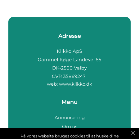
Adresse
web:
www.klikko.dk
Menu
Annoncering
Om os
Cookies
På vores website bruges cookies til at huske dine