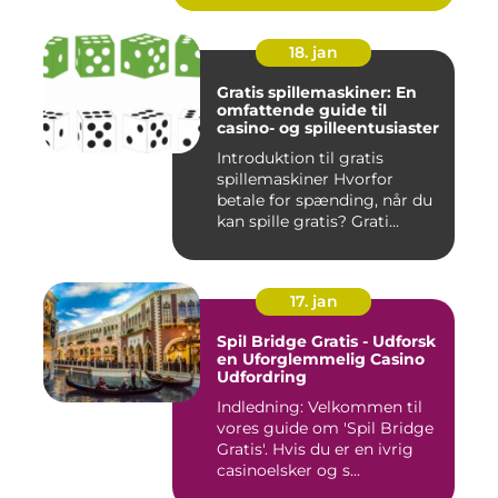
18. jan
Gratis spillemaskiner: En
omfattende guide til
casino- og spilleentusiaster
Introduktion til gratis
spillemaskiner Hvorfor
betale for spænding, når du
kan spille gratis? Grati...
17. jan
Spil Bridge Gratis - Udforsk
en Uforglemmelig Casino
Udfordring
Indledning: Velkommen til
vores guide om 'Spil Bridge
Gratis'. Hvis du er en ivrig
casinoelsker og s...