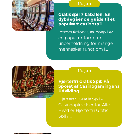
14. jan
Gratis spil 7 kabalen: En
dybdegående guide til et
populært casinospil
Introduktion: Casinospil er
en populær form for
underholdning for mange
mennesker rundt om i
verden....
14. jan
Hjerterfri Gratis Spil: På
Sporet af Casinogamingens
Udvikling
Hjerterfri Gratis Spil -
Casinooplevelser for Alle
Hvad er Hjerterfri Gratis
Spil? ...