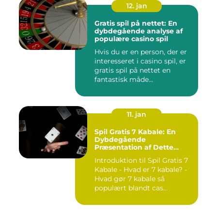
12. jan
Gratis spil på nettet: En
dybdegående analyse af
populære casino spil
Hvis du er en person, der er
interesseret i casino spil, er
gratis spil på nettet en
fantastisk måde...
11. jan
Spil Gratis 7 Kabale: En
Dybdegående
Præsentation af Dette
Populære Casino Spil
Introduktion til Spil Gratis 7
Kabale - Hvad er 7 kabale? -
Hvad gør 7 kabale så
populært blandt cas...