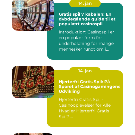
14. jan
Gratis spil 7 kabalen: En
dybdegående guide til et
populært casinospil
Introduktion: Casinospil er
en populær form for
underholdning for mange
mennesker rundt om i
verden....
14. jan
Hjerterfri Gratis Spil: På
Sporet af Casinogamingens
Udvikling
Hjerterfri Gratis Spil -
Casinooplevelser for Alle
Hvad er Hjerterfri Gratis
Spil? ...