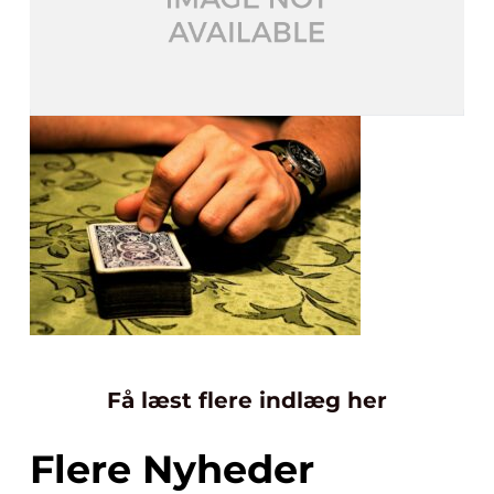
Få læst flere indlæg her
Flere Nyheder