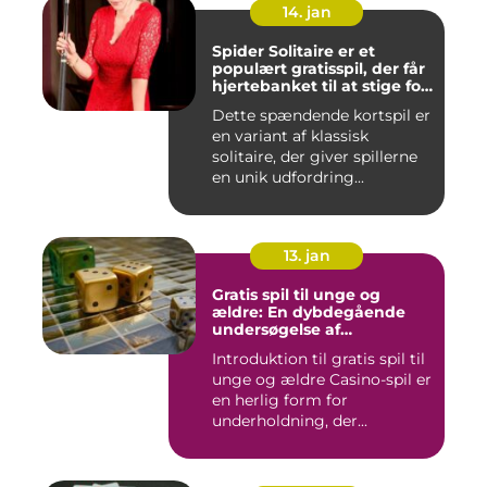
14. jan
Spider Solitaire er et
populært gratisspil, der får
hjertebanket til at stige for
casino-entusiaster overalt
Dette spændende kortspil er
en variant af klassisk
solitaire, der giver spillerne
en unik udfordring...
13. jan
Gratis spil til unge og
ældre: En dybdegående
undersøgelse af
underholdning til casino-
Introduktion til gratis spil til
entusiaster
unge og ældre Casino-spil er
en herlig form for
underholdning, der...