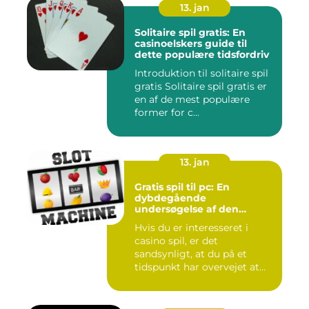
13. jan
Solitaire spil gratis: En
casinoelskers guide til
dette populære tidsfordriv
Introduktion til solitaire spil
gratis Solitaire spil gratis er
en af de mest populære
former for c...
13. jan
Gratis spil til pc: En
dybdegående
undersøgelse af den
spændende verden af
Hvis du er interesseret i
casino spil til computer
casino spil, er det
sandsynligt, at du på et
tidspunkt har overvejet at
pr...