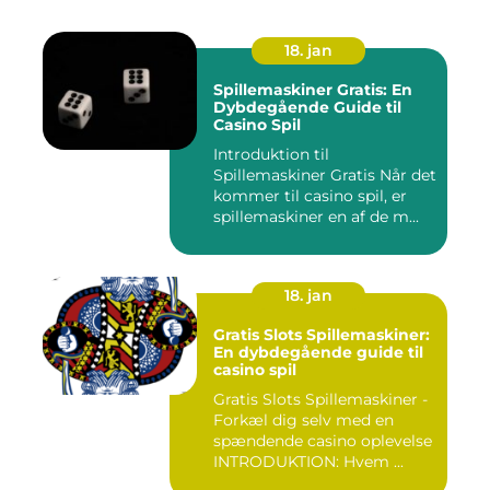
18. jan
Spillemaskiner Gratis: En
Dybdegående Guide til
Casino Spil
Introduktion til
Spillemaskiner Gratis Når det
kommer til casino spil, er
spillemaskiner en af de m...
18. jan
Gratis Slots Spillemaskiner:
En dybdegående guide til
casino spil
Gratis Slots Spillemaskiner -
Forkæl dig selv med en
spændende casino oplevelse
INTRODUKTION: Hvem ...