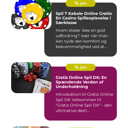
15. jan
Spil 7 Kabale Online Gratis:
En Casino Spilleoplevelse i
Særklasse
Hvem elsker ikke en god
udfordring? Især når man
kan nyde den komfort og
bekvemmelighed ved at
spill...
15. jan
Gratis Online Spil DK: En
Spændende Verden af
Underholdning
Introduktion til Gratis Online
Spil DK Velkommen til
"Gratis Online Spil DK" - den
ultimative desti...