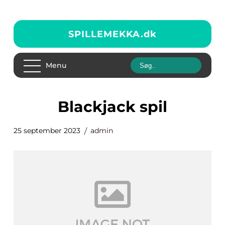
SPILLEMEKKA.
dk
Menu
blackjack spil
25 september 2023
admin