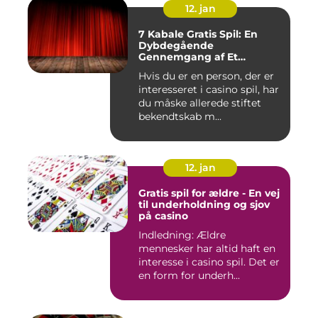
12. jan
7 Kabale Gratis Spil: En
Dybdegående
Gennemgang af Et
Populært Casino-spil
Hvis du er en person, der er
interesseret i casino spil, har
du måske allerede stiftet
bekendtskab m...
12. jan
Gratis spil for ældre - En vej
til underholdning og sjov
på casino
Indledning: Ældre
mennesker har altid haft en
interesse i casino spil. Det er
en form for underh...