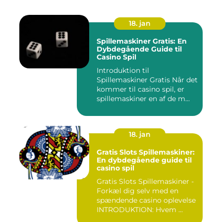
18. jan
Spillemaskiner Gratis: En
Dybdegående Guide til
Casino Spil
Introduktion til
Spillemaskiner Gratis Når det
kommer til casino spil, er
spillemaskiner en af de m...
18. jan
Gratis Slots Spillemaskiner:
En dybdegående guide til
casino spil
Gratis Slots Spillemaskiner -
Forkæl dig selv med en
spændende casino oplevelse
INTRODUKTION: Hvem ...