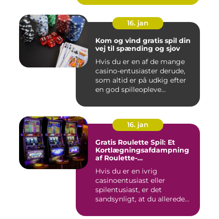
16. jan
Kom og vind gratis spil din
vej til spænding og sjov
Hvis du er en af de mange
casino-entusiaster derude,
som altid er på udkig efter
en god spilleopleve...
16. jan
Gratis Roulette Spil: Et
Kortlægningsafdampning
af Roulette-
spilverdenshistorie
Hvis du er en ivrig
casinoentusiast eller
spilentusiast, er det
sandsynligt, at du allerede
har stif...