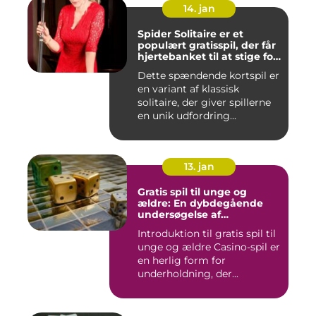
14. jan
Spider Solitaire er et
populært gratisspil, der får
hjertebanket til at stige for
casino-entusiaster overalt
Dette spændende kortspil er
en variant af klassisk
solitaire, der giver spillerne
en unik udfordring...
13. jan
Gratis spil til unge og
ældre: En dybdegående
undersøgelse af
underholdning til casino-
Introduktion til gratis spil til
entusiaster
unge og ældre Casino-spil er
en herlig form for
underholdning, der...