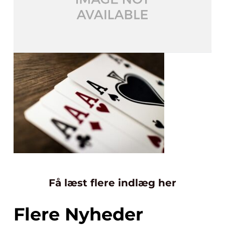
Få læst flere indlæg her
Flere Nyheder