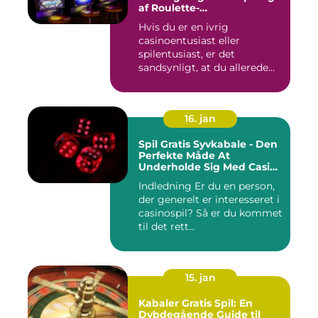
af Roulette-
spilverdenshistorie
Hvis du er en ivrig
casinoentusiast eller
spilentusiast, er det
sandsynligt, at du allerede
har stif...
16. jan
Spil Gratis Syvkabale - Den
Perfekte Måde At
Underholde Sig Med Casino
Spil
Indledning Er du en person,
der generelt er interesseret i
casinospil? Så er du kommet
til det rett...
15. jan
Kabaler Gratis Spil: En
Dybdegående Guide til