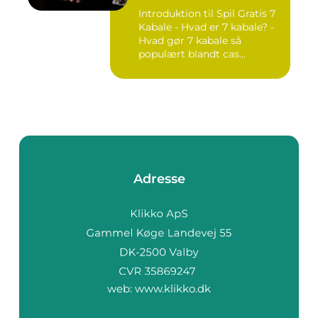
Populære Casino Spil
Introduktion til Spil Gratis 7
Kabale - Hvad er 7 kabale? -
Hvad gør 7 kabale så
populært blandt cas...
Adresse
web:
www.klikko.dk