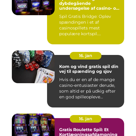
dybdegående
undersøgelse af casino- og
spilverdenen
Spil Gratis Bridge: Oplev
spændingen i et af
casinospillets mest
populære kortspil.
Introduktion: E...
16. jan
Kom og vind gratis spil din
vej til spænding og sjov
Hvis du er en af de mange
casino-entusiaster derude,
som altid er på udkig efter
en god spilleopleve...
16. jan
Gratis Roulette Spil: Et
Kortlægningsafdampning