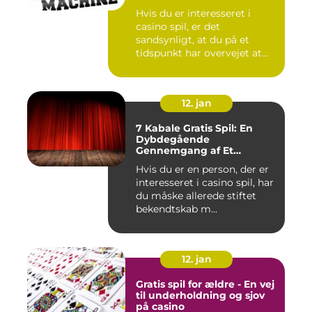
spændende verden af
Hvis du er interesseret i
casino spil til computer
casino spil, er det
sandsynligt, at du på et
tidspunkt har overvejet at
pr...
12. jan
7 Kabale Gratis Spil: En
Dybdegående
Gennemgang af Et
Populært Casino-spil
Hvis du er en person, der er
interesseret i casino spil, har
du måske allerede stiftet
bekendtskab m...
12. jan
Gratis spil for ældre - En vej
til underholdning og sjov
på casino