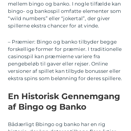
mellem bingo og banko. I nogle tilfælde kan
bingo- og bankospil omfatte elementer som
“wild numbers” eller “jokertal”, der giver
spillerne ekstra chancer for at vinde.
– Præmier: Bingo og banko tilbyder begge
forskellige former for præmier. I traditionelle
casinospil kan præmierne variere fra
pengebeløb til gaver eller rejser. Online
versioner af spillet kan tilbyde bonusser eller
ekstra spins som belønning for deres spillere.
En Historisk Gennemgang
af Bingo og Banko
Bådærligt Bbingo og banko har en rig