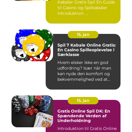
Kabaler Gratis Spil En Guide
til Casino og Spilkabaler
Introduktion: ...
15. jan
Spil 7 Kabale Online Gratis:
En Casino Spilleoplevelse i
Særklasse
Hvem elsker ikke en god
udfordring? Især når man
kan nyde den komfort og
bekvemmelighed ved at
spill...
15. jan
Gratis Online Spil DK: En
Spændende Verden af
Underholdning
Introduktion til Gratis Online