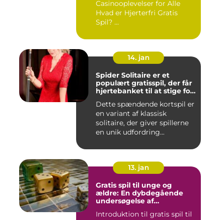
Casinooplevelser for Alle
Hvad er Hjerterfri Gratis
Spil? ...
14. jan
Spider Solitaire er et
populært gratisspil, der får
hjertebanket til at stige for
casino-entusiaster overalt
Dette spændende kortspil er
en variant af klassisk
solitaire, der giver spillerne
en unik udfordring...
13. jan
Gratis spil til unge og
ældre: En dybdegående
undersøgelse af
underholdning til casino-
Introduktion til gratis spil til
entusiaster