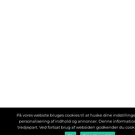
På vores website bruges cookies til at huske dine indstillinger
personalisering af indhold og annoncer. Denne informati
tredjepart. Ved fortsat brug af websiden godkender du cook