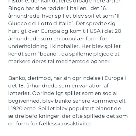
historie, der kan dateres tilbage flere årtier.
Bingo har sine rødder i Italien i det 16.
århundrede, hvor spillet blev spillet som ‘Il
Giuoco del Lotto d’Italia’. Det spredte sig
hurtigt over Europa og kom til USA i det 20.
århundrede som en populær form for
underholdning i kinohaller. Her blev spillet
kendt som “beano”, da spillerne plejede at
markere deres tal med tørrede bønner.
Banko, derimod, har sin oprindelse i Europa i
det 18. århundrede som en variation af
lotteriet. Oprindeligt spillet som en social
begivenhed, blev banko senere kommercielt
i 1920’erne. Spillet blev populært blandt de
ældre befolkninger, der ofte spillede det som
en form for fællesskabsaktivitet.