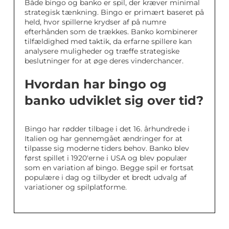
Både bingo og banko er spil, der kræver minimal
strategisk tænkning. Bingo er primært baseret på
held, hvor spillerne krydser af på numre
efterhånden som de trækkes. Banko kombinerer
tilfældighed med taktik, da erfarne spillere kan
analysere muligheder og træffe strategiske
beslutninger for at øge deres vinderchancer.
Hvordan har bingo og
banko udviklet sig over tid?
Bingo har rødder tilbage i det 16. århundrede i
Italien og har gennemgået ændringer for at
tilpasse sig moderne tiders behov. Banko blev
først spillet i 1920'erne i USA og blev populær
som en variation af bingo. Begge spil er fortsat
populære i dag og tilbyder et bredt udvalg af
variationer og spilplatforme.