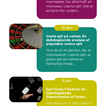
mennesker har altid haft en
interesse i casino spil. Det er
en form for underh...
12. jan
Gratis spil på nettet: En
dybdegående analyse af
populære casino spil
Hvis du er en person, der er
interesseret i casino spil, er
gratis spil på nettet en
fantastisk måde...
11. jan
Spil Gratis 7 Kabale: En
Dybdegående
Præsentation af Dette
Populære Casino Spil
Introduktion til Spil Gratis 7