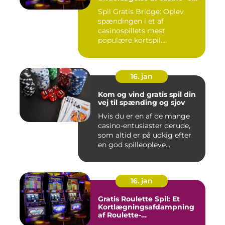
spilverdenen
Spil Gratis Bridge: Oplev
spændingen i et af
casinospillets mest
populære kortspil.
Introduktion: E...
16. jan
Kom og vind gratis spil din
vej til spænding og sjov
Hvis du er en af de mange
casino-entusiaster derude,
som altid er på udkig efter
en god spilleopleve...
16. jan
Gratis Roulette Spil: Et
Kortlægningsafdampning
af Roulette-
spilverdenshistorie