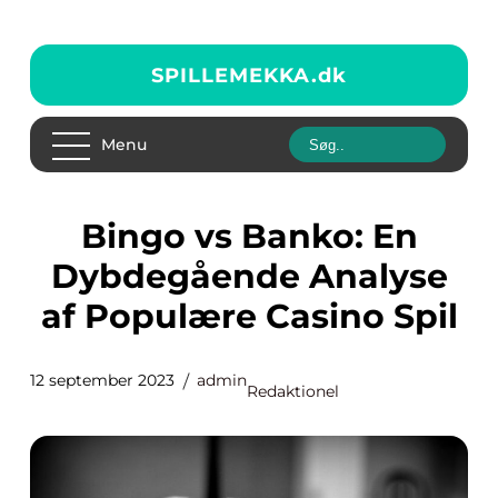
SPILLEMEKKA.
dk
Menu
Bingo vs Banko: En
Dybdegående Analyse
af Populære Casino Spil
12 september 2023
admin
Redaktionel