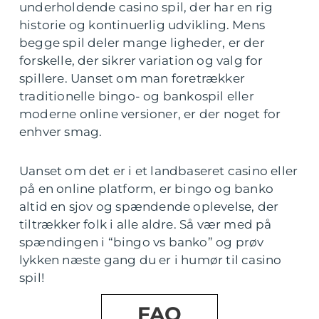
underholdende casino spil, der har en rig
historie og kontinuerlig udvikling. Mens
begge spil deler mange ligheder, er der
forskelle, der sikrer variation og valg for
spillere. Uanset om man foretrækker
traditionelle bingo- og bankospil eller
moderne online versioner, er der noget for
enhver smag.
Uanset om det er i et landbaseret casino eller
på en online platform, er bingo og banko
altid en sjov og spændende oplevelse, der
tiltrækker folk i alle aldre. Så vær med på
spændingen i “bingo vs banko” og prøv
lykken næste gang du er i humør til casino
spil!
FAQ