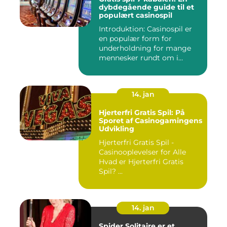
dybdegående guide til et
populært casinospil
Introduktion: Casinospil er
en populær form for
underholdning for mange
mennesker rundt om i
verden....
14. jan
Hjerterfri Gratis Spil: På
Sporet af Casinogamingens
Udvikling
Hjerterfri Gratis Spil -
Casinooplevelser for Alle
Hvad er Hjerterfri Gratis
Spil? ...
14. jan
Spider Solitaire er et