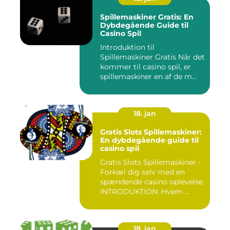
Spillemaskiner Gratis: En
Dybdegående Guide til
Casino Spil
Introduktion til
Spillemaskiner Gratis Når det
kommer til casino spil, er
spillemaskiner en af de m...
18. jan
Gratis Slots Spillemaskiner:
En dybdegående guide til
casino spil
Gratis Slots Spillemaskiner -
Forkæl dig selv med en
spændende casino oplevelse
INTRODUKTION: Hvem ...
18. jan