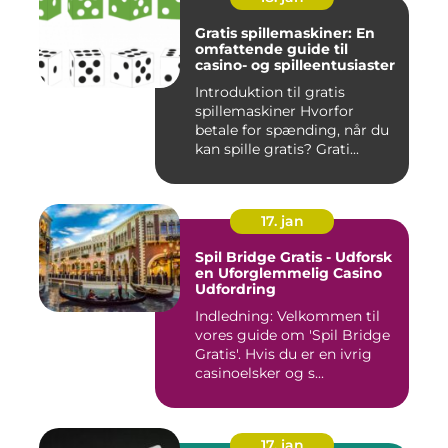
Gratis spillemaskiner: En
omfattende guide til
casino- og spilleentusiaster
Introduktion til gratis
spillemaskiner Hvorfor
betale for spænding, når du
kan spille gratis? Grati...
17. jan
Spil Bridge Gratis - Udforsk
en Uforglemmelig Casino
Udfordring
Indledning: Velkommen til
vores guide om 'Spil Bridge
Gratis'. Hvis du er en ivrig
casinoelsker og s...
17. jan