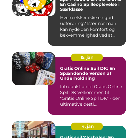
En Casino Spilleoplevelse i
Særklasse
Hvem elsker ikke en god
udfordring? Især når man
kan nyde den komfort og
bekvemmelighed ved at
spill...
15. jan
Gratis Online Spil DK: En
Spændende Verden af
Underholdning
Introduktion til Gratis Online
Spil DK Velkommen til
"Gratis Online Spil DK" - den
ultimative desti...
14. jan
Gratis spil 7 kabalen: En