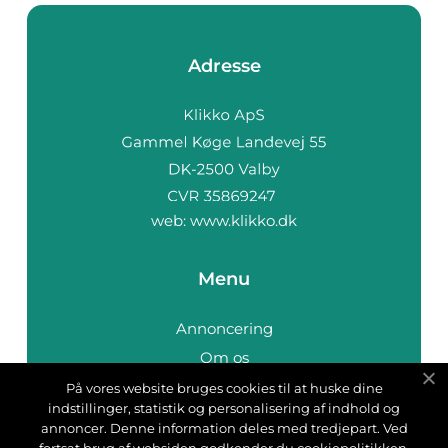
Adresse
web:
www.klikko.dk
Menu
Annoncering
Om os
Cookies
På vores website bruges cookies til at huske dine
indstillinger, statistik og personalisering af indhold og
Kontakt os
annoncer. Denne information deles med tredjepart. Ved
Sitemap