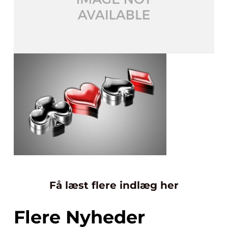
Få læst flere indlæg her
Flere Nyheder