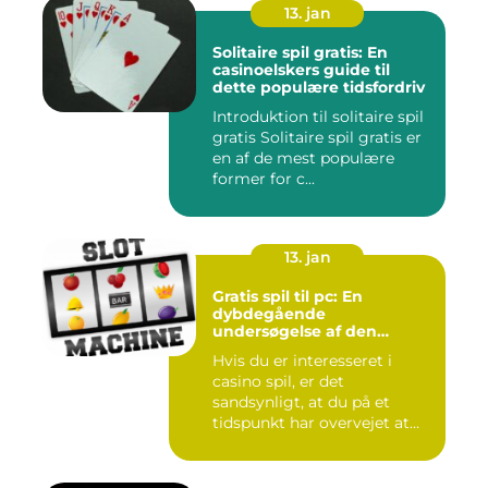
13. jan
Solitaire spil gratis: En
casinoelskers guide til
dette populære tidsfordriv
Introduktion til solitaire spil
gratis Solitaire spil gratis er
en af de mest populære
former for c...
13. jan
Gratis spil til pc: En
dybdegående
undersøgelse af den
spændende verden af
Hvis du er interesseret i
casino spil til computer
casino spil, er det
sandsynligt, at du på et
tidspunkt har overvejet at
pr...