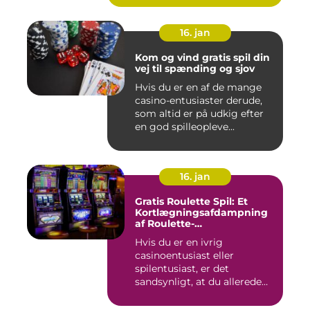
16. jan
Kom og vind gratis spil din
vej til spænding og sjov
Hvis du er en af de mange
casino-entusiaster derude,
som altid er på udkig efter
en god spilleopleve...
16. jan
Gratis Roulette Spil: Et
Kortlægningsafdampning
af Roulette-
spilverdenshistorie
Hvis du er en ivrig
casinoentusiast eller
spilentusiast, er det
sandsynligt, at du allerede
har stif...