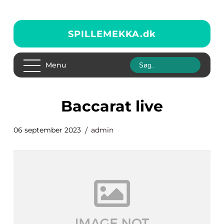
SPILLEMEKKA.
dk
Menu
baccarat live
06 september 2023
admin